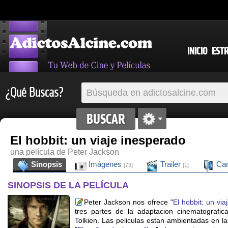
INICIO
EST
¿Qué Buscas?
El hobbit: un viaje inesperado
una película de Peter Jackson
Sinopsis
Imágenes
Trailer
Car
[73]
[1]
SINOPSIS DE LA PELÍCULA
Peter Jackson nos ofrece "
El hobbit: un vi
tres partes de la adaptacion cinematografic
Tolkien. Las peliculas estan ambientadas en l