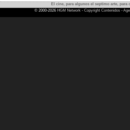
El cine, para algunos el septimo arte, para o
© 2000-2026
HGM Network
-
Copyright Contenidos
-
Age