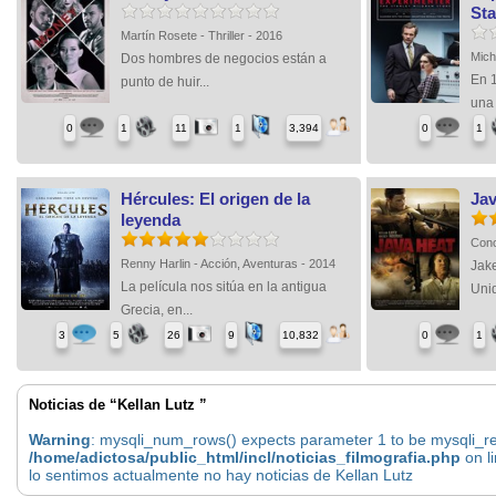
Sta
Martín Rosete - Thriller - 2016
Mich
Dos hombres de negocios están a
En 1
punto de huir...
una 
0
1
11
1
3,394
0
1
Hércules: El origen de la
Jav
leyenda
Cono
Renny Harlin - Acción, Aventuras - 2014
Jake
La película nos sitúa en la antigua
Unid
Grecia, en...
3
5
26
9
10,832
0
1
Noticias de “Kellan Lutz ”
Warning
: mysqli_num_rows() expects parameter 1 to be mysqli_res
/home/adictosa/public_html/incl/noticias_filmografia.php
on l
lo sentimos actualmente no hay noticias de Kellan Lutz