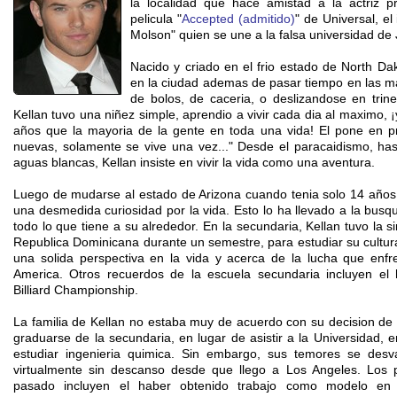
la localidad que hace amistad a la actriz p
pelicula "
Accepted (admitido)
" de Universal, el
Molson" quien se une a la falsa universidad de 
Nacido y criado en el frio estado de North D
en la ciudad ademas de pasar tiempo en las maq
de bolos, de caceria, o deslizandose en trin
Kellan tuvo una niñez simple, aprendio a vivir cada dia al maximo
años que la mayoria de la gente en toda una vida! El pone en pra
nuevas, solamente se vive una vez..." Desde el paracaidismo, has
aguas blancas, Kellan insiste en vivir la vida como una aventura.
Luego de mudarse al estado de Arizona cuando tenia solo 14 años 
una desmedida curiosidad por la vida. Esto lo ha llevado a la bus
todo lo que tiene a su alrededor. En la secundaria, Kellan tuvo la si
Republica Dominicana durante un semestre, para estudiar su cultura
una solida perspectiva en la vida y acerca de la lucha que enf
America. Otros recuerdos de la escuela secundaria incluyen el
Billiard Championship.
La familia de Kellan no estaba muy de acuerdo con su decision de
graduarse de la secundaria, en lugar de asistir a la Universidad,
estudiar ingenieria quimica. Sin embargo, sus temores se des
virtualmente sin descanso desde que llego a Los Angeles. Los 
pasado incluyen el haber obtenido trabajo como modelo en 