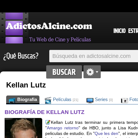
INICIO
EST
¿Qué Buscas?
Kellan Lutz
Biografia
Películas
Series
Fot
[21]
[0]
BIOGRAFÍA DE KELLAN LUTZ
Kellan Lutz tras terminar su primera temp
"
Amargo retorno
" de HBO, junto a Lisa Kudr
peliculas de estudio. En "
Que les den
", el inte