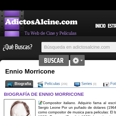
INICIO
EST
¿Qué Buscas?
Ennio Morricone
Biografia
Películas
Series
Fo
[206]
[0]
BIOGRAFÍA DE ENNIO MORRICONE
Compositor italiano. Adquirio fama al escr
Sergio Leone Por un puñado de dolares (1964),
como compositor de musica para peliculas: El b