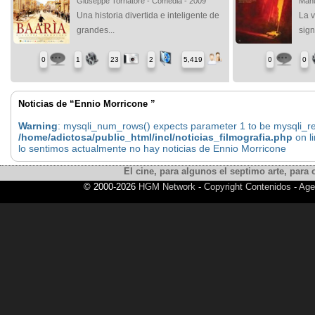
Giuseppe Tornatore - Comedia - 2009
Manu
Una historia divertida e inteligente de
La v
grandes...
sign
0
1
23
2
5,419
0
0
Noticias de “Ennio Morricone ”
Warning
: mysqli_num_rows() expects parameter 1 to be mysqli_res
/home/adictosa/public_html/incl/noticias_filmografia.php
on l
lo sentimos actualmente no hay noticias de Ennio Morricone
El cine, para algunos el septimo arte, para o
© 2000-2026
HGM Network
-
Copyright Contenidos
-
Age