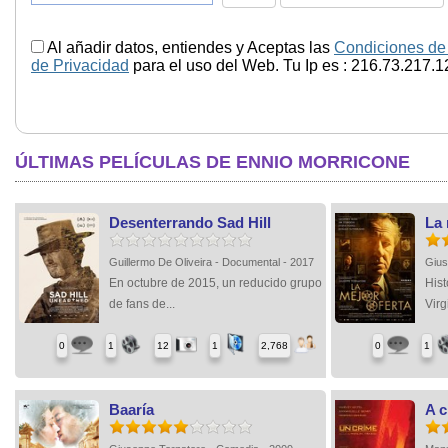
Al añadir datos, entiendes y Aceptas las
Condiciones de
de Privacidad
para el uso del Web. Tu Ip es : 216.73.217.1
ÚLTIMAS PELÍCULAS DE ENNIO MORRICONE
Desenterrando Sad Hill
La 
Guillermo De Oliveira - Documental - 2017
Gius
En octubre de 2015, un reducido grupo
Hist
de fans de...
Virgi
0
1
12
1
2,768
0
1
Baaría
A c