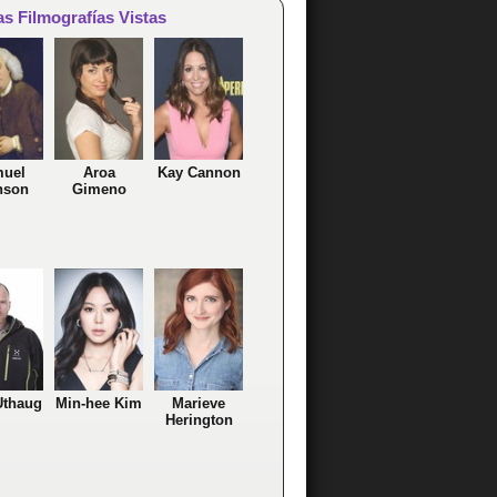
as Filmografías Vistas
uel
Aroa
Kay Cannon
nson
Gimeno
Uthaug
Min-hee Kim
Marieve
Herington