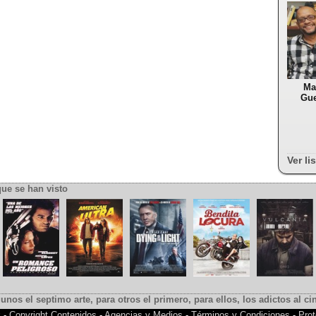
Ma
Gue
Ver li
que se han visto
gunos el septimo arte, para otros el primero, para ellos, los adictos al cin
k
-
Copyright Contenidos
-
Agencias y Medios
-
Términos y Condiciones
-
Prot