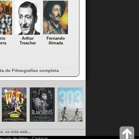
rio
Arthur
Fernando
rra
Treacher
Almada
sta de Filmografías completa
e, es esta web...
ección de datos
-
Contacto
.