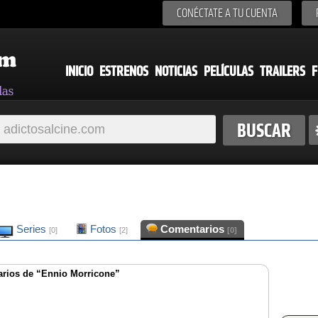
CONÉCTATE A TU CUENTA
INICIO
ESTRENOS
NOTICIAS
PELÍCULAS
TRAILERS
F
Series
Fotos
Comentarios
[0]
[2]
[0]
rios de “Ennio Morricone”