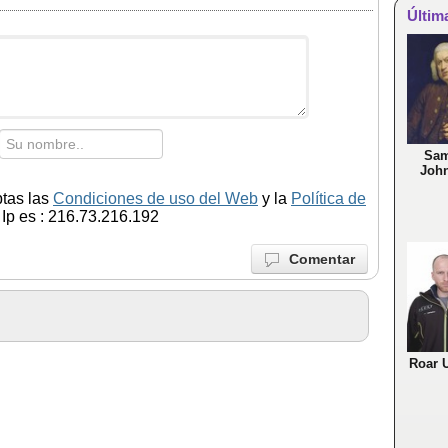
Últim
Sam
Joh
ptas las
Condiciones de uso del Web
y la
Política de
Ip es : 216.73.216.192
Comentar
Roar 