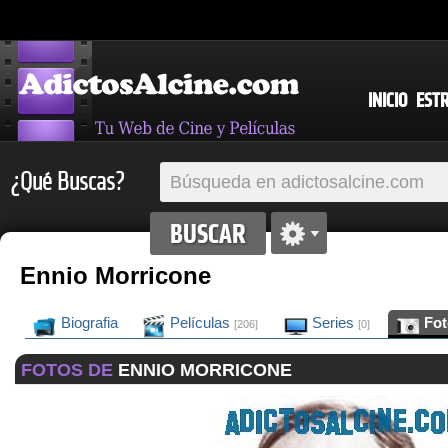
INICIO
EST
¿Qué Buscas?
Ennio Morricone
Biografia
Películas
Series
Fo
[206]
[0]
FOTOS DE
ENNIO MORRICONE