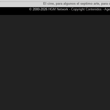
El cine, para algunos el septimo arte, para o
© 2000-2026
HGM Network
-
Copyright Contenidos
-
Age