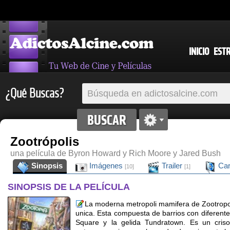
INICIO
EST
¿Qué Buscas?
Zootrópolis
una película de Byron Howard y Rich Moore y Jared Bush
Sinopsis
Imágenes
Trailer
Car
[10]
[1]
SINOPSIS DE LA PELÍCULA
La moderna metropoli mamifera de Zootropo
unica. Esta compuesta de barrios con diferente
Square y la gelida Tundratown. Es un cris