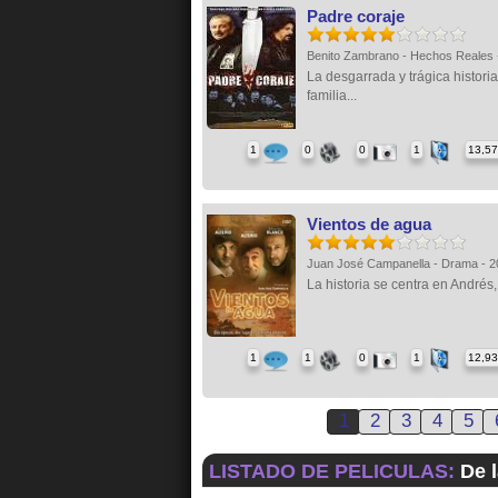
Padre coraje
Benito Zambrano - Hechos Reales
La desgarrada y trágica histori
familia...
1
0
0
1
13,5
Vientos de agua
Juan José Campanella - Drama - 
La historia se centra en Andrés,
1
1
0
1
12,9
1
2
3
4
5
LISTADO DE PELICULAS:
De l