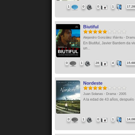
1
0
0
1
17,2
Biutiful
Alejandro González Iñárritu - Dram
En Biutiful, Javier Bardem da vi
un...
0
1
28
4
15,6
Nordeste
Juan Solanas - Drama - 2005
A la edad de 43 años, después 
0
1
0
1
14,0