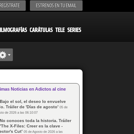
REGÍSTRATE
ESTRENOS EN TU EMAIL
ILMOGRAFÍAS
CARÁTULAS
TELE
SERIES
imas Noticias en Adictos al cine
Bajo el sol, el deseo lo envuelve
o. Tráiler de 'Días de agosto'
05 de
to de 2026 a las 06:10:07
No conoces toda la historia. Tráiler
'The X-Files: Creer es la clave -
ector's Cut'
05 de Agosto de 2026 a las