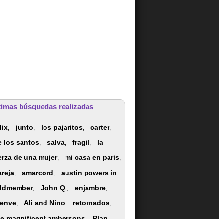
timas búsquedas realizadas
lix
junto
los pajaritos
carter
,
,
,
,
e los santos
salva
fragil
la
,
,
,
erza de una mujer
mi casa en paris
,
,
areja
amarcord
austin powers in
,
,
ldmember
John Q.
enjambre
,
,
,
ienve
Ali and Nino
retornados
,
,
,
he magnificent ambersons
Plan
,