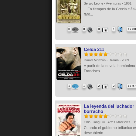
Sergio Leone - Aventuras - 1961
... En tiempos de la Grecia clási
faro...
0
0
0
1
17,8
Celda 211
Daniel Monzón - Drama - 2009
A partir de la novela homónima
Francisco...
1
1
2
2
17,5
La leyenda del luchador
borracho
Chia-Liang Liu - Artes Marciales - 
Cuando el gobierno británico e
descubierto...