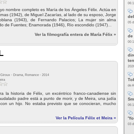
06:1
uyo nombre completo es María de los Ángeles Félix. Actúa en
imas (1942), de Miguel Zacarías, al lado de su esposo, Jorge
del
oblana (1943), de Fernando Palacios; La mujer sin alma
05 d
do de Fuentes; Enamorada (1946), Río escondido (1947)...
Ver la filmografía entera de María Félix »
de 
00:1
L
dir
te
2026
 Giroux - Drama, Romance - 2014
Tok
eira
de A
ra la historia de Félix, un excéntrico franco-canadiense sin
audalado padre está a punto de morir, y de Meira, una judía
Sm
 con un hijo. No estaba previsto que se conocieran, mucho
06:1
Ver la Película Félix et Meira »
'Y
03 d