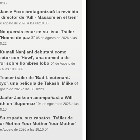
0:06
Jamie Foxx protagonizará la reválida
 director de 'Kill - Masacre en el tren'
e Agosto de 2026 a las 06:10:05
No querrás estar en su lista. Tráiler
'Noche de paz 2'
05 de Agosto de 2026 a las
0:22
Kumail Nanjiani debutará como
ector con 'Howl', una comedia de
rror sobre hombres lobo
04 de Agosto de
 a las 10:10:06
Teaser tráiler de 'Bad Lieutenant:
yo', una película de Takashi Miike
04
gosto de 2026 a las 06:10:29
Jaafar Jackson acompañará a Will
ith en 'Supermax'
04 de Agosto de 2026 a las
0:18
Su espada, sus zapatos. Tráiler de
our Mother Your Mother Your Mother'
e Agosto de 2026 a las 18:10:04