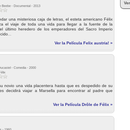
Ver
ne Beebe - Documental - 2013
dar una misteriosa caja de letras, el esteta americano Félix
nza el viaje de toda una vida para llegar a la fuente de la
 el último heredero de los emperadores del Sacro Imperio
ido...
Ver la Película Felix austria! »
 Ducastel - Comedia - 2000
Félix
 su novio una vida placentera hasta que es despedido de su
ces decidirá viajar a Marsella para encontrar al padre que
Ver la Película Drôle de Félix »
es - 1960