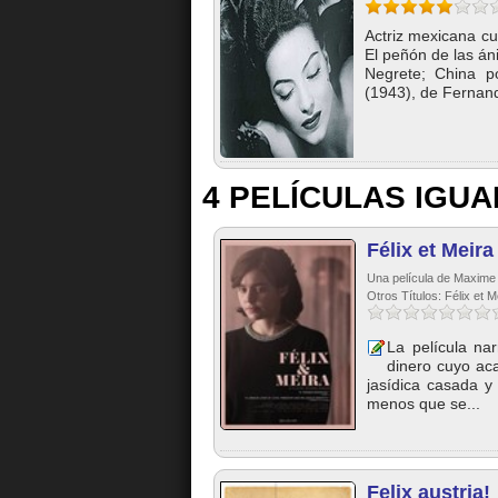
Actriz mexicana c
El peñón de las án
Negrete; China p
(1943), de Fernan
4 PELÍCULAS IGUA
Félix et Meira
Una película de Maxime
Otros Títulos: Félix et M
La película nar
dinero cuyo ac
jasídica casada y
menos que se...
Felix austria!