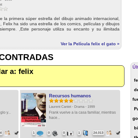
at
ue la primera súper estrella del dibujo animado internacional,
 Felix ha sido una estrella de los comics, películas y dibujos
empre. ,Este personaje utiliza su encanto y su ilimitada
Ver la Película felix el gato »
NCONTRADAS
Úl
ar a: felix
fe
d
Recursos humanos
fu
Laurent Cantet - Drama - 1999
P
lo y...
Frank vuelve a la casa familiar, mientras
hace...
go
b
54
1
0
0
1
24,013
t