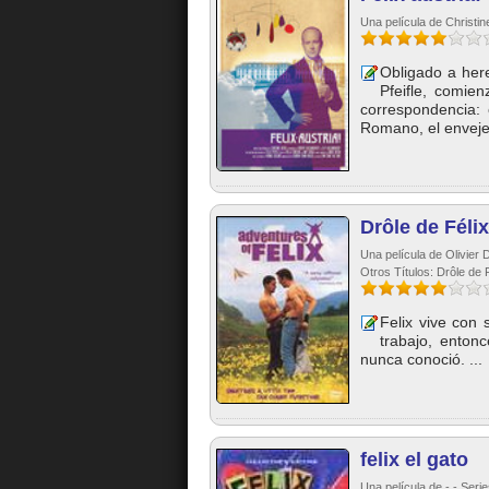
Una película de Christi
Obligado a here
Pfeifle, comie
correspondencia:
Romano, el envejec
Drôle de Félix
Una película de Olivier
Otros Títulos: Drôle de 
Felix vive con
trabajo, enton
nunca conoció. ...
felix el gato
Una película de - - Seri