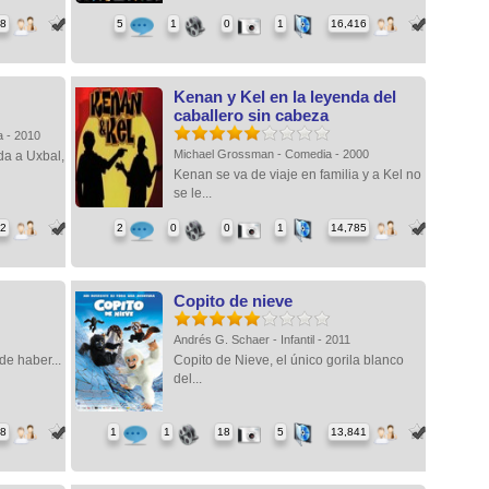
88
5
1
0
1
16,416
Kenan y Kel en la leyenda del
caballero sin cabeza
a - 2010
Michael Grossman - Comedia - 2000
da a Uxbal,
Kenan se va de viaje en familia y a Kel no
se le...
82
2
0
0
1
14,785
Copito de nieve
Andrés G. Schaer - Infantil - 2011
de haber...
Copito de Nieve, el único gorila blanco
del...
88
1
1
18
5
13,841