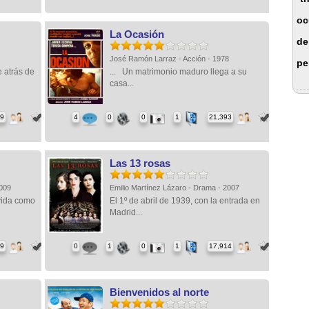
oc
La Ocasión
de
José Ramón Larraz - Acción - 1978
pe
e atrás de
... Un matrimonio maduro llega a su
casa...
69
4
0
0
1
21,393
Las 13 rosas
2009
Emilio Martínez Lázaro - Drama - 2007
vida como
El 1º de abril de 1939, con la entrada en
Madrid...
49
0
1
0
1
17,914
Bienvenidos al norte