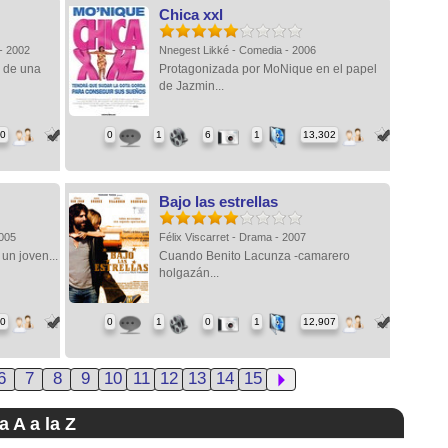
Chica xxl
 - 2002
Nnegest Likké - Comedia - 2006
a de una
Protagonizada por MoNique en el papel
de Jazmin...
70
0
1
6
1
13,302
Bajo las estrellas
2005
Félix Viscarret - Drama - 2007
 un joven...
Cuando Benito Lacunza -camarero
holgazán...
30
0
1
0
1
12,907
6
7
8
9
10
11
12
13
14
15
a A a la Z