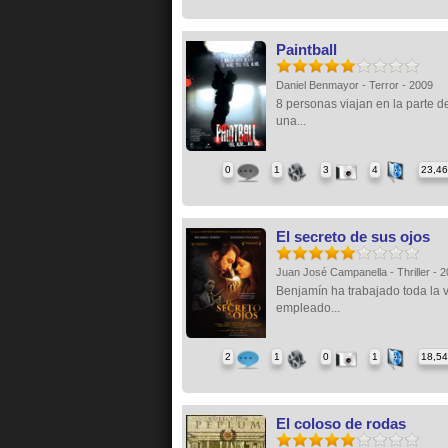
Paintball
Daniel Benmayor - Terror - 2009
8 personas viajan en la parte d
una...
0
1
3
4
23,4
El secreto de sus ojos
Juan José Campanella - Thriller - 
Benjamín ha trabajado toda la 
empleado...
2
1
0
1
18,5
El coloso de rodas