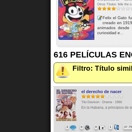
Otros Títulos: felix the c
Felix el Gato f
creado en 1919,
animados desde si
curiosidad e...
616 PELÍCULAS E
Filtro: Título simil
el derecho de nacer
Tito Davison - Drama - 1966
En la Habana, a principios de sig
3
0
0
1
37,7