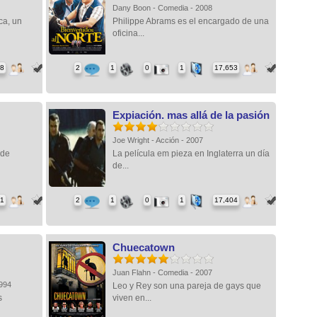
Dany Boon - Comedia - 2008
ca, un
Philippe Abrams es el encargado de una
oficina...
08
2
1
0
1
17,653
Expiación. mas allá de la pasión
Joe Wright - Acción - 2007
 de
La película em pieza en Inglaterra un día
de...
71
2
1
0
1
17,404
Chuecatown
Juan Flahn - Comedia - 2007
1994
Leo y Rey son una pareja de gays que
s
viven en...