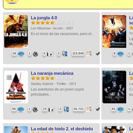
La jungla 4.0
L
s
Len Wiseman - Acción - 2007
Ti
Es el inicio de las vacaciones, pero el...
La
Ma
18
1
3
2
115,849
9
1
La naranja mecánica
L
Stanley Kubrick - Thriller - 1971
Lu
Las aventuras de un joven cuyos
Cu
principales...
qu
56
1
15
2
91,721
61
1
La edad de hielo 2. el deshielo
La