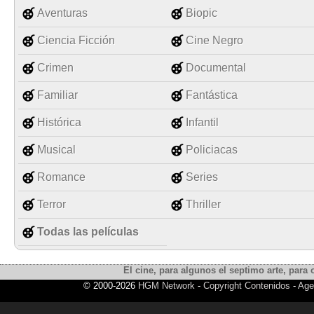
Aventuras
Biopic
Ciencia Ficción
Cine Negro
Crimen
Documental
Familiar
Fantástica
Histórica
Infantil
Musical
Policiacas
Romance
Series
Terror
Thriller
Todas las películas
El cine, para algunos el septimo arte, para o
© 2000-2026
HGM Network
-
Copyright Contenidos
-
Age