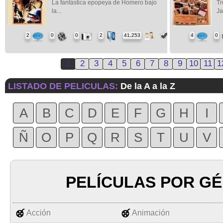
La fantástica epopeya de Homero bajo
Tr
la...
Jav
2
0
0
2
41,253
4
0
1
2
3
4
5
6
7
8
9
10
11
1
LISTADO DE PELICULAS:
De la A a la Z
A
B
C
D
E
F
G
H
I
Ñ
O
P
Q
R
S
T
U
V
PELÍCULAS POR G
Acción
Animación