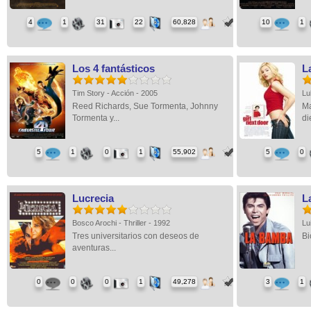
4
1
31
22
60,828
10
1
Los 4 fantásticos
L
Tim Story - Acción - 2005
Lu
Reed Richards, Sue Tormenta, Johnny
Ma
Tormenta y...
di
5
1
0
1
55,902
5
0
Lucrecia
L
Bosco Arochi - Thriller - 1992
Lu
Tres universitarios con deseos de
Bi
aventuras...
0
0
0
1
49,278
3
1