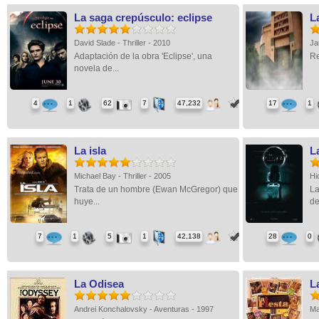
La saga crepúsculo: eclipse
L
David Slade - Thriller - 2010
Ja
Adaptación de la obra 'Eclipse', una
Re
novela de...
4
1
62
7
47,232
17
1
La isla
L
Michael Bay - Thriller - 2005
Hi
Trata de un hombre (Ewan McGregor) que
La
huye...
de
7
1
5
1
42,138
28
0
La Odisea
La
Andrei Konchalovsky - Aventuras - 1997
Ma