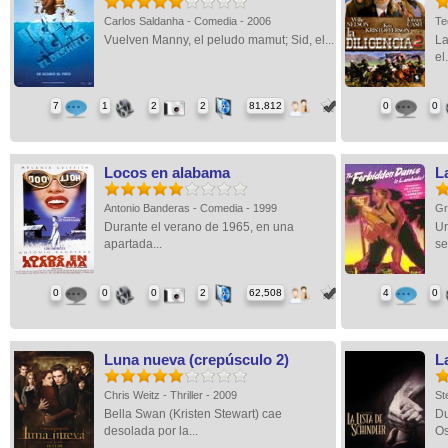
Carlos Saldanha - Comedia - 2006
Te
Vuelven Manny, el peludo mamut; Sid, el...
La
el.
7
1
2
2
81,812
0
0
Locos en alabama
L
Antonio Banderas - Comedia - 1999
Gr
Durante el verano de 1965, en una
Un
apartada...
se
0
0
0
2
62,508
4
0
Luna nueva (crepúsculo 2)
La
Chris Weitz - Thriller - 2009
St
Bella Swan (Kristen Stewart) cae
Du
desolada por la...
Os