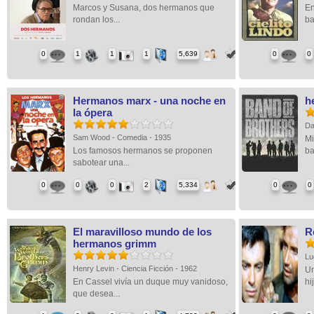
Marcos y Susana, dos hermanos que
En
rondan los...
bat
0
1
1
1
5,639
0
0
Hermanos marx - una noche en
h
la ópera
Da
Sam Wood - Comedia - 1935
Mi
Los famosos hermanos se proponen
ba
sabotear una...
0
0
0
2
5,334
0
0
El maravilloso mundo de los
R
hermanos grimm
Lu
Henry Levin - Ciencia Ficción - 1962
Un
En Cassel vivía un duque muy vanidoso,
hi
que desea...