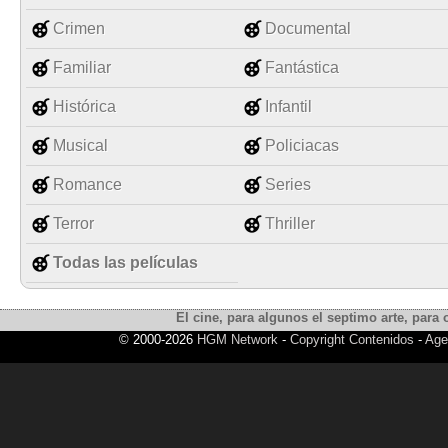
Crimen
Documental
Familiar
Fantástica
Histórica
Infantil
Musical
Policiacas
Romance
Series
Terror
Thriller
Todas las películas
El cine, para algunos el septimo arte, para o
© 2000-2026
HGM Network
-
Copyright Contenidos
-
Age