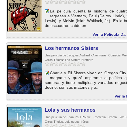
La película cuenta la historia de cuat
regresan a Vietnam, Paul (Delroy Lindo), 
Lewis), y Melvin (Isiah Whitlock, Jr.). En la
de escuadrón caído en...
Ver la Película D
Los hermanos Sisters
Una película de Jacques Audiard - Aventuras, Comedia, We
Otros Títulos: The Sisters Brothers
Charlie y Eli Sisters viven en Oregon Cit
magnate y quizá aspirante a político
sombras y tiene múltiples y variados nego
decirlo, son sus matones y a...
Ver la
Lola y sus hermanos
Una película de Jean-Paul Rouve - Comedia, Drama - 2018
Otros Títulos: Lola et ses frères