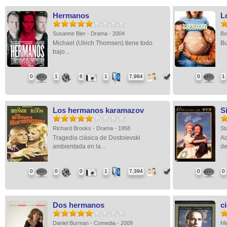
Hermanos
L
Susanne Bier - Drama - 2004
Bo
Michael (Ulrich Thomsen) tiene todo
Bu
bajo...
0
1
6
1
7,984
0
1
Los hermanos karamazov
S
Richard Brooks - Drama - 1958
St
Tragedia clásica de Dostoievski
Ad
ambientada en la...
de
0
0
0
1
7,394
0
0
Dos hermanos
ci
Daniel Burman - Comedia - 2009
Mi