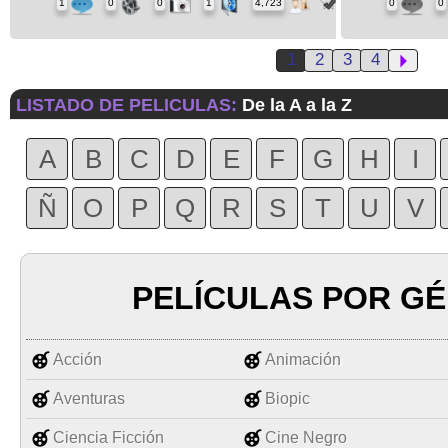
1
0
0
1
4,723
0
0
1
2
3
4
LISTADO DE PELICULAS:
De la A a la Z
A
B
C
D
E
F
G
H
I
Ñ
O
P
Q
R
S
T
U
V
PELÍCULAS POR G
Acción
Animación
Aventuras
Biopic
Ciencia Ficción
Cine Negro