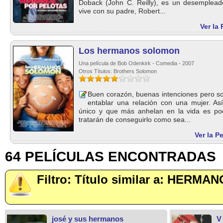
Doback (John C. Reilly), es un desemplead
vive con su padre, Robert...
Ver la
Los hermanos solomon
Una película de Bob Odenkirk - Comedia - 2007
Otros Títulos: Brothers Solomon
Buen corazón, buenas intenciones pero so
entablar una relación con una mujer. A
único y que más anhelan en la vida es pod
tratarán de conseguirlo como sea...
Ver la 
64 PELÍCULAS ENCONTRADAS
Filtro: Título similar a: HERMA
josé y sus hermanos
V