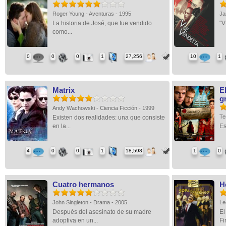
Roger Young - Aventuras - 1995
Ja
La historia de José, que fue vendido
"V
como...
0
0
0
1
27,256
10
1
Matrix
E
g
Andy Wachowski - Ciencia Ficción - 1999
Te
Existen dos realidades: una que consiste
en la...
Es
4
0
0
1
18,598
1
0
Cuatro hermanos
H
John Singleton - Drama - 2005
Le
Después del asesinato de su madre
El
adoptiva en un...
Fir