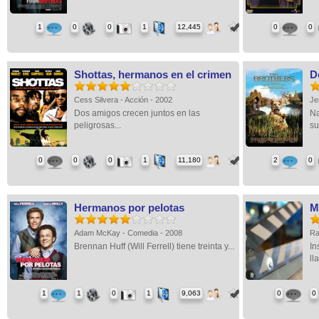
1
0
0
1
12,445
0
0
Shottas, hermanos en el crimen
D
Cess Silvera - Acción - 2002
Je
Dos amigos crecen juntos en las
Na
peligrosas...
su
0
0
0
1
11,180
2
0
Hermanos por pelotas
M
Adam McKay - Comedia - 2008
Ra
Brennan Huff (Will Ferrell) tiene treinta y...
In
ll
1
1
0
1
9,063
0
0