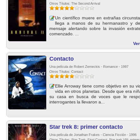
Otros Títulos: The Second Arrival
Un científico muere en extrañas circunst
llega a manos de su hermanastro y de 
mensaje alertando sobre la invasión extrat
comenzado. ...
Ver
Contacto
Una película de Robert Zemeckis - Romance - 1997
Otros Títulos: Contact
Ellie Arroway tiene como objetivo en su v
vida en otros planetas. Desde que era niñ
su casa en busca de voces que le respon
interrogantes la llevaron a...
Star trek 8: primer contacto
Una película de Jonathan Frakes - Ciencia Ficción - 1996
Otros Títulos: Star Trek: First Contact, Star trek VIII: prim