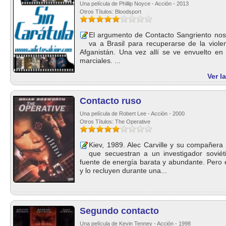
Una película de Phillip Noyce - Acción - 2013
Otros Títulos: Bloodsport
El argumento de Contacto Sangriento nos
va a Brasil para recuperarse de la viol
Afganistán. Una vez allí se ve envuelto en
marciales. ...
Ver l
Contacto ruso
Una película de Robert Lee - Acción - 2000
Otros Títulos: The Operative
Kiev, 1989. Alec Carville y su compañera
que secuestran a un investigador sovié
fuente de energía barata y abundante. Pero 
y lo recluyen durante una...
Segundo contacto
Una película de Kevin Tenney - Acción - 1998