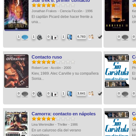
Star trek 8: primer contacto
S
Jonathan Frakes - Ciencia Ficción - 1996
Ke
El capitán Picard debe hacer frente a
Un
una...
ci
1
1
0
1
6,783
0
0
Contacto ruso
C
Robert Lee - Acción - 2000
Ph
Kiev, 1989. Alec Carville y su compañera
El
Sonia...
ha
0
0
0
1
3,641
0
0
Camorra: contacto en nápoles
C
Lina Wertmüller - Thriller - 1986
Ca
En un caluroso día del verano
Mi
napolitano,...
ki