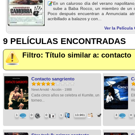
En un caluroso día del verano napolitano,
sube a Baba Rocco, un miembro de un cla
Poco después encuentran a Annunciata atr
acribillado a balazos y con...
Ver la Películ
9 PELÍCULAS ENCONTRADAS
Filtro: Título similar a: contacto
Contacto sangriento
C
Newt Arnold - Acción - 1988
Ro
Cada cinco años se celebra el Kumite, un
El
torneo...
vi
1
0
0
1
13,961
3
0