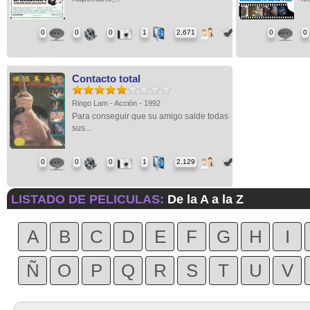
0
0
0
1
2,671
0
0
Contacto total
Ringo Lam - Acción - 1992
Para conseguir que su amigo salde todas
sus...
0
0
0
1
2,129
LISTADO DE PELICULAS:
De la A a la Z
A
B
C
D
E
F
G
H
I
Ñ
O
P
Q
R
S
T
U
V