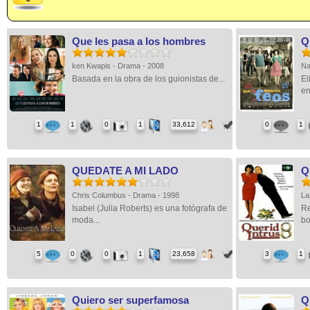
Que les pasa a los hombres
Q
ken Kwapis - Drama - 2008
Na
Basada en la obra de los guionistas de...
El
en
1
1
0
1
33,612
0
1
QUEDATE A MI LADO
Q
Chris Columbus - Drama - 1998
La
Isabel (Julia Roberts) es una fotógrafa de
Re
moda...
bo
5
0
0
1
23,658
3
1
Quiero ser superfamosa
Q