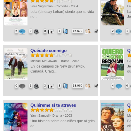
Sara Sugarman - Comedia - 2004
La
Lola (Lindsay Lohan) siente que su vida
La
no...
Jo
6
0
0
1
16,672
2
1
Quédate conmigo
Q
Michael McGowan - Drama - 2013
Gu
En los campos de New Brunswick,
Je
Canadá, Craig...
qu
0
1
3
3
13,069
4
0
Quiéreme si te atreves
Q
Yann Samuell - Drama - 2003
Me
Una historia sobre dos niños que al grito
Ba
de...
cl