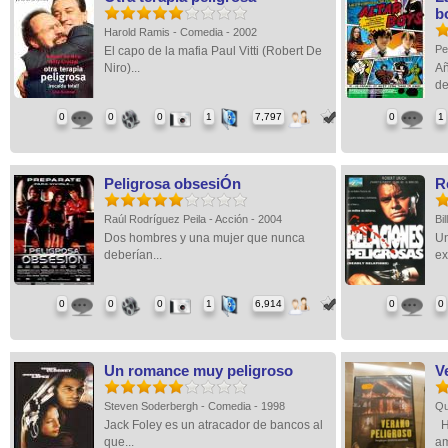
b
Harold Ramis - Comedia - 2002
Pe
El capo de la mafia Paul Vitti (Robert De
Niro)...
Añ
de
0
0
0
1
7,797
0
1
Peligrosa obsesiÓn
R
Raúl Rodríguez Peila - Acción - 2004
Bi
Dos hombres y una mujer que nunca
Un
deberían...
ex
0
0
0
1
6,914
0
0
Un romance muy peligroso
V
Steven Soderbergh - Comedia - 1998
Qu
Jack Foley es un atracador de bancos al
Ho
que...
am