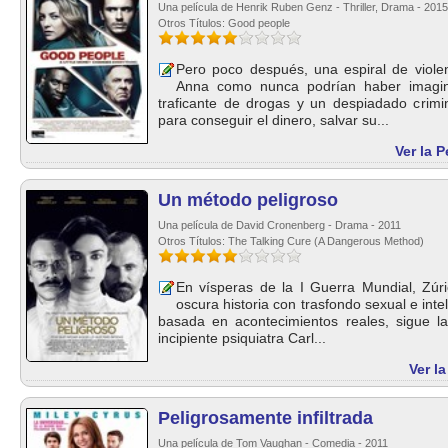
Una película de Henrik Ruben Genz - Thriller, Drama - 2015
Otros Títulos: Good people
Pero poco después, una espiral de viole
Anna como nunca podrían haber imagin
traficante de drogas y un despiadado crim
para conseguir el dinero, salvar su...
Ver la 
Un método peligroso
Una película de David Cronenberg - Drama - 2011
Otros Títulos: The Talking Cure (A Dangerous Method)
En vísperas de la I Guerra Mundial, Zúr
oscura historia con trasfondo sexual e 
basada en acontecimientos reales, sigue la
incipiente psiquiatra Carl...
Ver l
Peligrosamente infiltrada
Una película de Tom Vaughan - Comedia - 2011