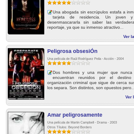
Una abogada sin escrúpulos estafa a inm
tarjeta de residencia. Un joven y 
desenmascararla sin saber las verdader
reportaje, ya que su inmenso atractivo...
Ver l
Peligrosa obsesiÓn
Una película de Raúl Rodríguez Peila - Acción - 2004
Dos hombres y una mujer que nunca d
encuentran reunidos por el destino
organización criminal que sigue de cerca su
los separa. Son distintos, son opuestos pero..
Ver 
Amar peligrosamente
Una película de Martin Campbell - Drama - 2003
Otros Títulos: Beyond Borders