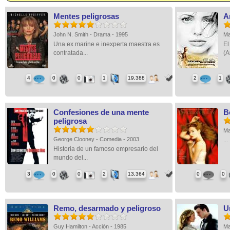
Mentes peligrosas
A
John N. Smith - Drama - 1995
Ma
Una ex marine e inexperta maestra es
El
contratada...
(A
4
0
0
1
19,388
2
1
Confesiones de una mente
B
peligrosa
Ma
George Clooney - Comedia - 2003
...
Historia de un famoso empresario del
mundo del...
3
0
0
2
13,364
0
0
Remo, desarmado y peligroso
U
Guy Hamilton - Acción - 1985
Ma