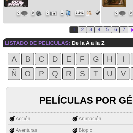
0
0
0
1
6,241
0
0
1
2
3
4
5
6
7
LISTADO DE PELICULAS:
De la A a la Z
A
B
C
D
E
F
G
H
I
Ñ
O
P
Q
R
S
T
U
V
PELÍCULAS POR G
Acción
Animación
Aventuras
Biopic