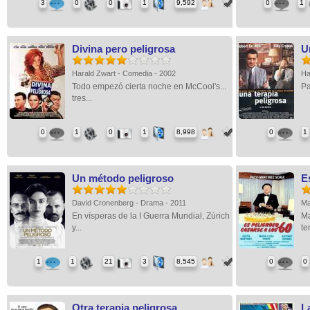
3
0
0
1
9,592
0
1
Divina pero peligrosa
U
Harald Zwart - Comedia - 2002
Ha
Todo empezó cierta noche en McCool's...
Pa
tres...
0
1
0
1
8,998
0
1
Un método peligroso
E
David Cronenberg - Drama - 2011
Ma
En vísperas de la I Guerra Mundial, Zúrich
Ma
y...
te
1
1
21
3
8,545
0
0
Otra terapia peligrosa
La