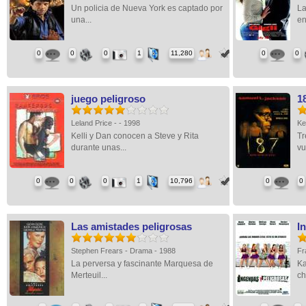
Un policia de Nueva York es captado por
La
una...
en
0
0
0
1
11,280
0
0
juego peligroso
1
Leland Price - - 1998
Ke
Kelli y Dan conocen a Steve y Rita
Tr
durante unas...
vu
0
0
0
1
10,796
0
0
Las amistades peligrosas
I
Stephen Frears - Drama - 1988
Fr
La perversa y fascinante Marquesa de
Ka
Merteuil...
ch