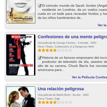
El cómodo mundo de Sarah Jordan (Angeli
residente en Londres, da un vuelco cuan
cuela en un baile para recaudar fondos y h
de los niños hambrientos de...
Ver l
Confesiones de una mente peligr
Una película de George Clooney - Comedia - 2003
Otros Títulos: Confessions of a Dangerous Mind
Historia de un famoso empresario del mund
productor de televisión de día, asesino d
alto de su carrera, Chuck Barris fue recru
americana para...
Ver la Película Confe
Una relación peligrosa
Una película de Martin Brest - Acción - 2003
Otros Títulos: Gigli