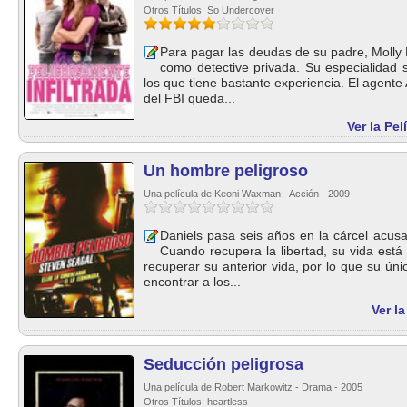
Otros Títulos: So Undercover
Para pagar las deudas de su padre, Molly M
como detective privada. Su especialidad s
los que tiene bastante experiencia. El agente
del FBI queda...
Ver la Pel
Un hombre peligroso
Una película de Keoni Waxman - Acción - 2009
Daniels pasa seis años en la cárcel acus
Cuando recupera la libertad, su vida est
recuperar su anterior vida, por lo que su úni
encontrar a los...
Ver l
Seducción peligrosa
Una película de Robert Markowitz - Drama - 2005
Otros Títulos: heartless