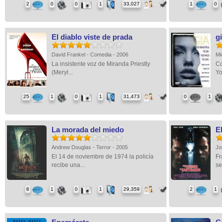
2
0
0
1
33,027
1
0
El diablo viste de prada
g
David Frankel - Comedia - 2006
Mi
La insistente voz de Miranda Priestly
Co
(Meryl...
Yo
25
1
0
1
31,473
0
1
La morada del miedo
E
Andrew Douglas - Terror - 2005
Jo
El 14 de noviembre de 1974 la policía
Fr
recibe una...
se
8
1
0
1
29,359
2
1