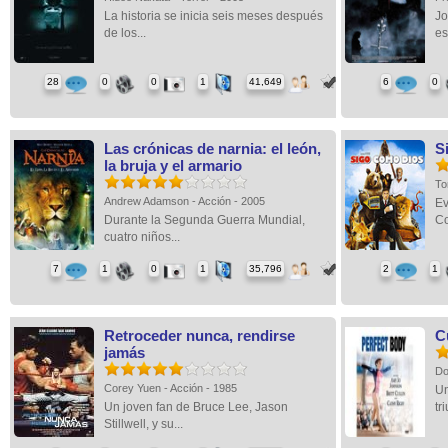
La historia se inicia seis meses después
Jo
de los...
es
28
0
0
1
41,649
6
0
Las crónicas de narnia: el león,
S
la bruja y el armario
To
Andrew Adamson - Acción - 2005
Ev
Durante la Segunda Guerra Mundial,
Co
cuatro niños...
7
1
0
1
35,796
2
1
Retroceder nunca, rendirse
C
jamás
Do
Corey Yuen - Acción - 1985
Un
Un joven fan de Bruce Lee, Jason
tr
Stillwell, y su...