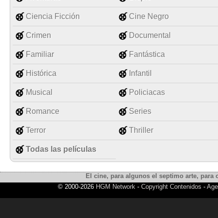
Ciencia Ficción
Cine Negro
Crimen
Documental
Familiar
Fantástica
Histórica
Infantil
Musical
Policiacas
Romance
Series
Terror
Thriller
Todas las películas
El cine, para algunos el septimo arte, para o
© 2000-2026
HGM Network
-
Copyright Contenidos
-
Age