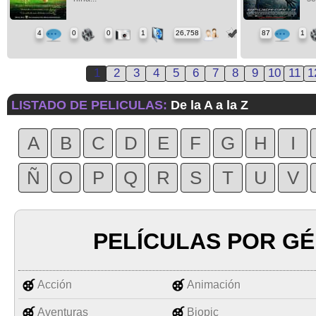
4
0
0
1
26,758
87
1
1
2
3
4
5
6
7
8
9
10
11
1
LISTADO DE PELICULAS:
De la A a la Z
A
B
C
D
E
F
G
H
I
Ñ
O
P
Q
R
S
T
U
V
PELÍCULAS POR G
Acción
Animación
Aventuras
Biopic