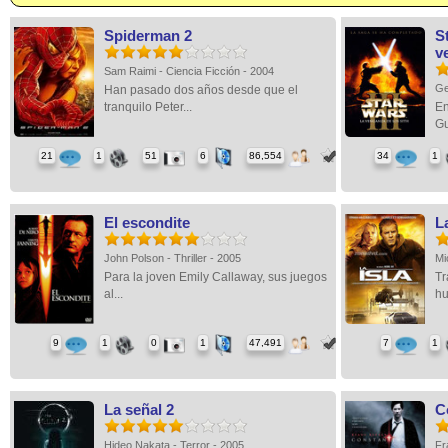
Spiderman 2
S
v
Sam Raimi - Ciencia Ficción - 2004
Ge
Han pasado dos años desde que el
tranquilo Peter...
En
Gu
21
1
51
6
86,554
34
1
El escondite
La
John Polson - Thriller - 2005
Mi
Para la joven Emily Callaway, sus juegos
Tr
al...
hu
9
1
0
1
47,491
7
1
La señal 2
C
Hideo Nakata - Terror - 2005
Fr