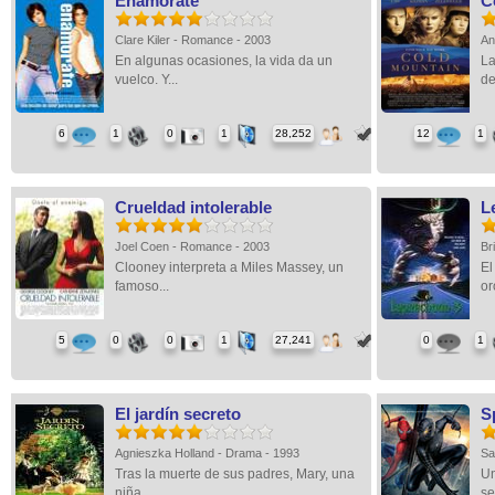
Enamórate
C
Clare Kiler - Romance - 2003
An
En algunas ocasiones, la vida da un
La
vuelco. Y...
de
6
1
0
1
28,252
12
1
Crueldad intolerable
L
Joel Coen - Romance - 2003
Br
Clooney interpreta a Miles Massey, un
El
famoso...
or
5
0
0
1
27,241
0
1
El jardín secreto
S
Agnieszka Holland - Drama - 1993
Sa
Tras la muerte de sus padres, Mary, una
Un
niña...
se.