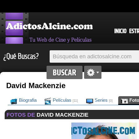
INICIO
EST
¿Qué Buscas?
David Mackenzie
Biografia
Películas
Series
Fot
[11]
[0]
FOTOS DE
DAVID MACKENZIE