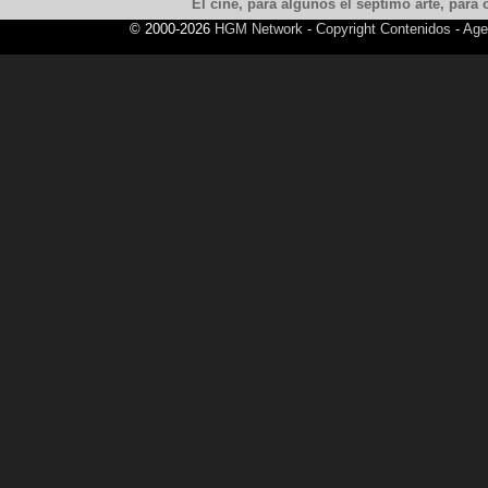
El cine, para algunos el septimo arte, para o
© 2000-2026
HGM Network
-
Copyright Contenidos
-
Age