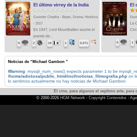
El último virrey de la India
El 
Gurinder Chadha - Biopic, Drama, Histórica
Dust
La 
- 2017
En 1947, Lord Mountbatten asume el
Circ
puesto de...
0
1
0
2
16
1
3,071
Noticias de “Michael Gambon ”
Warning
: mysqli_num_rows() expects parameter 1 to be mysqli_res
/home/adictosa/public_html/incl/noticias_filmografia.php
on l
lo sentimos actualmente no hay noticias de Michael Gambon
El cine, para algunos el septimo arte, para o
© 2000-2026
HGM Network
-
Copyright Contenidos
-
Age