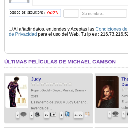
Al añadir datos, entiendes y Aceptas las
Condiciones de
de Privacidad
para el uso del Web. Tu Ip es : 216.73.216.5
ÚLTIMAS PELÍCULAS DE MICHAEL GAMBON
Judy
The
Do
Rupert Goold - Biopic, Musical, Drama -
Xavi
2019
El a
Es invierno de 1968 y Judy Garland,
estr
leyenda del...
0
0
0
2
10
1
2,709