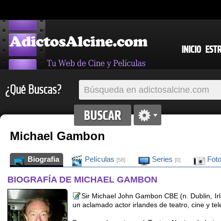
INICIO
EST
¿Qué Buscas?
Michael Gambon
Biografia
Películas
Series
Fot
[58]
[0]
BIOGRAFÍA DE MICHAEL GAMBON
Sir Michael John Gambon CBE (n. Dublin, Ir
un aclamado actor irlandes de teatro, cine y tel