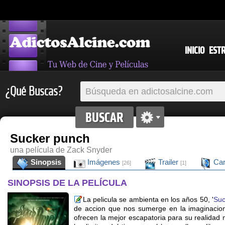
INICIO
EST
¿Qué Buscas?
Sucker punch
una película de Zack Snyder
Sinopsis
Imágenes
Trailer
Car
[26]
[1]
SINOPSIS DE LA PELÍCULA
La pelicula se ambienta en los años 50, '
Suc
de accion que nos sumerge en la imaginacio
ofrecen la mejor escapatoria para su realidad 