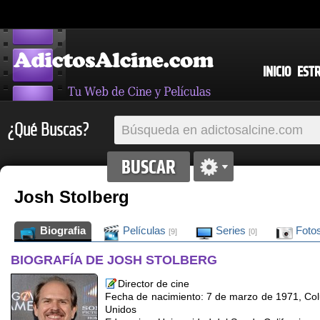
INICIO
EST
¿Qué Buscas?
Josh Stolberg
Biografia
Películas
Series
Foto
[9]
[0]
BIOGRAFÍA DE JOSH STOLBERG
Director de cine
Fecha de nacimiento: 7 de marzo de 1971, Colu
Unidos