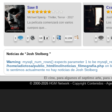
Saw 8
Cr
Michael Spierig - Thriller, Terror - 2017
Josh
La película comenzará con varios
Los
cuerpos que...
ensu
1
2
16
1
6,139
0
1
Noticias de “Josh Stolberg ”
Warning
: mysqli_num_rows() expects parameter 1 to be mysqli_res
/home/adictosa/public_html/incl/noticias_filmografia.php
on l
lo sentimos actualmente no hay noticias de Josh Stolberg
El cine, para algunos el septimo arte, para o
© 2000-2026
HGM Network
-
Copyright Contenidos
-
Age