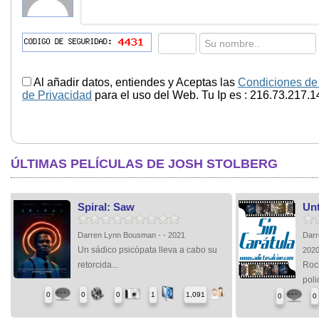
Al añadir datos, entiendes y Aceptas las
Condiciones de
de Privacidad
para el uso del Web. Tu Ip es : 216.73.217.1
ÚLTIMAS PELÍCULAS DE JOSH STOLBERG
Spiral: Saw
Unt
Darren Lynn Bousman - - 2021
Darr
Un sádico psicópata lleva a cabo su
202
retorcida...
Rock
polic
0
0
0
1
1,091
0
0