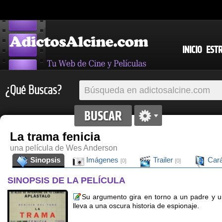
INICIO
EST
¿Qué Buscas?
La trama fenicia
una película de Wes Anderson
Sinopsis
Imágenes
Trailer
Cará
[0]
[0]
SINOPSIS DE LA PELÍCULA
Su argumento gira en torno a un padre y un
lleva a una oscura historia de espionaje.