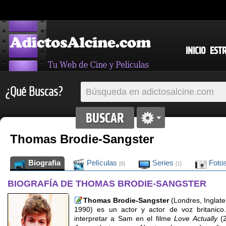
INICIO
EST
¿Qué Buscas?
Thomas Brodie-Sangster
Biografia
Películas
Series
Foto
[8]
[1]
BIOGRAFÍA DE THOMAS BRODIE-SANGSTER
Thomas Brodie-Sangster
(Londres, Inglat
1990) es un actor y actor de voz britanic
interpretar a Sam en el filme
Love Actually
(2