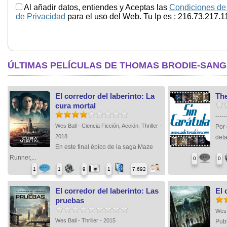
Al añadir datos, entiendes y Aceptas las
Condiciones de
de Privacidad
para el uso del Web. Tu Ip es : 216.73.217.1
ÚLTIMAS PELÍCULAS DE THOMAS BRODIE-SAN
El corredor del laberinto: La
The
cura mortal
-----
Wes Ball - Ciencia Ficción, Acción, Thriller -
Por
2018
deta
En este final épico de la saga Maze
Runner,...
0
0
1
1
9
1
7,692
El corredor del laberinto: Las
El 
pruebas
Wes 
Wes Ball - Thriller - 2015
Pub