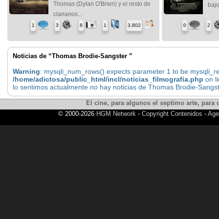
Thomas (Dylan O'Brien) y el resto de
bajo
clarianos...
1
3
8
1
3,802
0
2
Noticias de “Thomas Brodie-Sangster ”
Warning
: mysqli_num_rows() expects parameter 1 to be mysqli_res
/home/adictosa/public_html/incl/noticias_filmografia.php
on l
lo sentimos actualmente no hay noticias de Thomas Brodie-Sangs
El cine, para algunos el septimo arte, para o
© 2000-2026
HGM Network
-
Copyright Contenidos
-
Age