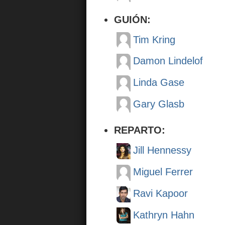
GUIÓN:
Tim Kring
Damon Lindelof
Linda Gase
Gary Glasb
REPARTO:
Jill Hennessy
Miguel Ferrer
Ravi Kapoor
Kathryn Hahn