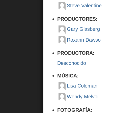
Steve Valentine
PRODUCTORES:
Gary Glasberg
Roxann Dawso
PRODUCTORA:
Desconocido
MÚSICA:
Lisa Coleman
Wendy Melvoi
FOTOGRAFÍA: