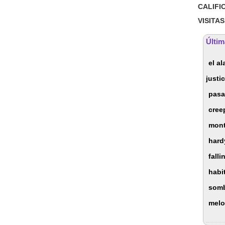
CALIFI
VISITAS
Últim
el a
justi
pasa
cre
mon
hard
falli
habi
som
mel