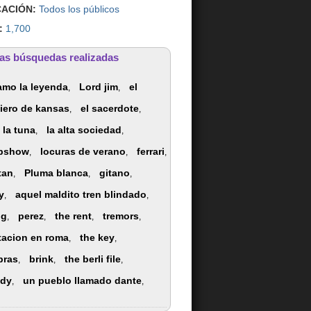
CACIÓN:
Todos los públicos
:
1,700
as búsquedas realizadas
lamo la leyenda
Lord jim
el
,
,
ciero de kansas
el sacerdote
,
,
 la tuna
la alta sociedad
,
,
epshow
locuras de verano
ferrari
,
,
,
tan
Pluma blanca
gitano
,
,
,
y
aquel maldito tren blindado
,
,
ng
perez
the rent
tremors
,
,
,
,
tacion en roma
the key
,
,
bras
brink
the berli file
,
,
,
ody
un pueblo llamado dante
,
,