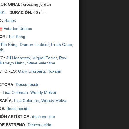
 ORIGINAL:
crossing jordan
001
DURACIÓN:
60 min.
O:
Series
Estados Unidos
OR:
Tim Kring
Tim Kring
,
Damon Lindelof
,
Linda Gase
,
sb
O:
Jill Hennessy
,
Miguel Ferrer
,
Ravi
Kathryn Hahn
,
Steve Valentine
CTORES:
Gary Glasberg
,
Roxann
CTORA:
Desconocido
:
Lisa Coleman
,
Wendy Melvoi
AFÍA:
Lisa Coleman
,
Wendy Melvoi
JE:
desconocido
IÓN ARTÍSTICA:
desconocido
DE ESTRENO:
Desconocida