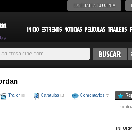
CONÉCTATE A TU CUENTA
INICIO
ESTRENOS
NOTICIAS
PELÍCULAS
TRAILERS
F
jordan
Trailer
Carátulas
Comentarios
Re
[0]
[1]
[0]
Puntua
INFORM