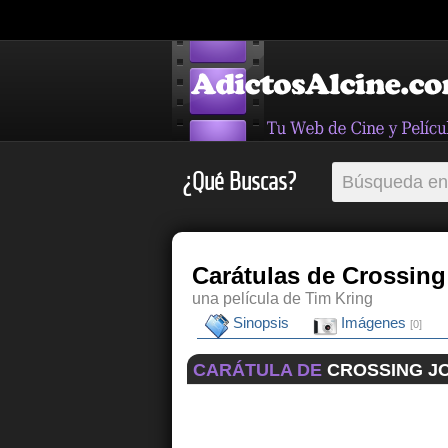
¿Qué Buscas?
Carátulas de Crossing
una película de Tim Kring
Sinopsis
Imágenes
[0]
CARÁTULA DE
CROSSING J