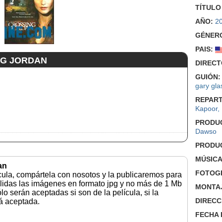
TÍTULO
AÑO:
2
GÉNER
PAIS:
NG JORDAN
DIRECT
GUIÓN:
gary gla
REPART
Kapoor
,
PRODU
Dawso
PRODU
MÚSICA
an
FOTOGR
ícula, compártela con nosotos y la publicaremos para
lidas las imágenes en formato jpg y no más de 1 Mb
MONTA
o serán aceptadas si son de la película, si la
DIRECC
rá aceptada.
FECHA 