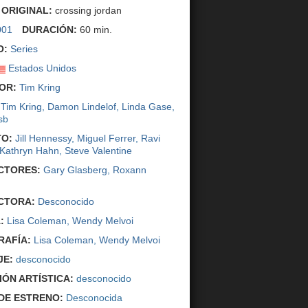
 ORIGINAL:
crossing jordan
001
DURACIÓN:
60 min.
O:
Series
Estados Unidos
OR:
Tim Kring
Tim Kring
,
Damon Lindelof
,
Linda Gase
,
sb
O:
Jill Hennessy
,
Miguel Ferrer
,
Ravi
Kathryn Hahn
,
Steve Valentine
CTORES:
Gary Glasberg
,
Roxann
CTORA:
Desconocido
:
Lisa Coleman
,
Wendy Melvoi
AFÍA:
Lisa Coleman
,
Wendy Melvoi
JE:
desconocido
IÓN ARTÍSTICA:
desconocido
DE ESTRENO:
Desconocida