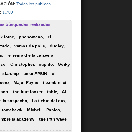
CACIÓN:
Todos los públicos
:
1,700
as búsquedas realizadas
ck force
phenomeno
el
,
,
azado
vamos de polis
dudley
,
,
,
ijo
el reino d e la calavera
,
,
nso
Christopher
cupido
Gorky
,
,
,
starship
amor AMOR
el
,
,
cero
Major Payne
i bambini ci
,
,
dano
the hurt locker
table
Al
,
,
,
de la sospecha
La fiebre del oro
,
,
e tomahawk
Michell
Panico
,
,
,
umbrella academy
the fifth wave
,
,