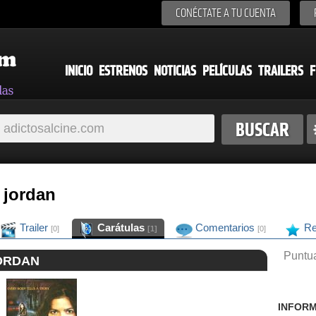
CONÉCTATE A TU CUENTA
INICIO
ESTRENOS
NOTICIAS
PELÍCULAS
TRAILERS
F
 jordan
Trailer
Carátulas
Comentarios
Re
[0]
[1]
[0]
Puntua
ORDAN
INFORM