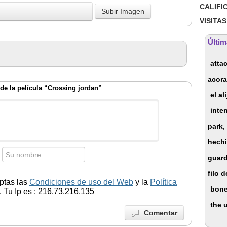
CALIFI
VISITAS
Últim
atta
acor
de la película “Crossing jordan”
el al
inte
park
,
hechi
guar
filo 
ptas las
Condiciones de uso del Web
y la
Política
bon
 Tu Ip es : 216.73.216.135
the 
Comentar