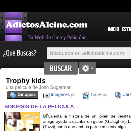
INICIO
EST
¿Qué Buscas?
Trophy kids
una película de Josh Sugarman
Sinopsis
Imágenes
Trailer
Cará
[0]
[0]
SINOPSIS DE LA PELÍCULA
Cuenta la historia de un joven de veintit
amigo ayuda a escribir un guion (Gallagher)
(Tozzi) por la que ambos parecen sentir algo.