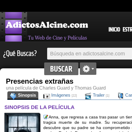
INICIO
EST
¿Qué Buscas?
Presencias extrañas
una película de Charles Guard y Thomas Guard
Sinopsis
Imágenes
Trailer
Car
[22]
[1]
SINOPSIS DE LA PELÍCULA
Anna, que regresa a casa tras pasar un tie
tragica muerte de su madre. Su recuperac
descubre que su padre se ha comprometido c