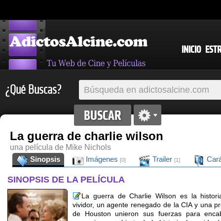
INICIO
EST
¿Qué Buscas?
La guerra de charlie wilson
una película de Mike Nichols
Sinopsis
Imágenes
Trailer
Cará
[0]
[1]
SINOPSIS DE LA PELÍCULA
La guerra de Charlie Wilson es la histor
vividor, un agente renegado de la CIA y una pr
de Houston unieron sus fuerzas para enca