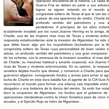
operacion encubierta de la historia. La caida de
Guerra Fria se deben en parte a sus esfuerz
logros se siguen notando en el mundo act
congresista soltero de Texas al que le van las 
a pesar de esa apariencia de vividor, Charlie t
profundo sentido del patriotismo y una a
perdedores. A principios de los años ochent
brutalmente invadido por los rusos.Joanne Herring es la amiga, 
Charlie, una de las mujeres mas ricas de Texas y virulenta anti
respuesta estadounidense ante la invasion de Afganistan ha sido 
que debe hacer algo por los muyahidines (luchadores por la lib
congresista soltero de Texas cuya personalidad de buen vividor 
astuta, un profundo sentido del patriotismo y una gran compasion p
de los ochenta, con la amenaza de la invasion sovietica, el mas de
de Charlie, su mecenas habitual y amante ocasional, era Joanne 
ricas de Texas y virulenta anticomunista. En su opinion, la respue
sovietica dejaba mucho que desear, y convencio a Charlie para qu
guerreros afganos- consiguiendo fondos y armas para echar al agr
lucha de Charlie en esta dura batalla fue el agente de la CIA Gust 
recorrieron el mundo para formar una alianza casi imposible entre p
abogados y una bailarina de la danza del vientre. Su exito fue not
duro la ocupacion de Afganistan, los fondos que el gobierno de
operaciones clandestinas contra la Union Sovietica paso de cinco m
anuales, y el Ejercito Rojo se retiro de Afganistan....