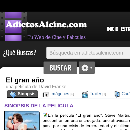
INICIO
EST
¿Qué Buscas?
El gran año
una película de David Frankel
Sinopsis
Imágenes
Trailer
Cará
[6]
[1]
SINOPSIS DE LA PELÍCULA
En la pelicula “El gran año”, Steve Marti
encuentran en una encrucijada: uno atraviesa 
pasa por una crisis de tercera edad y el ultimo,