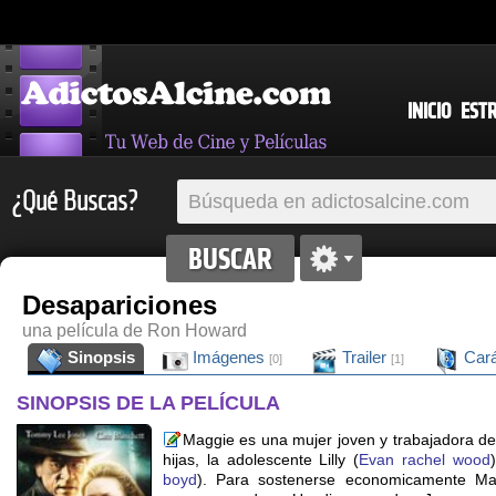
INICIO
EST
¿Qué Buscas?
Desapariciones
una película de Ron Howard
Sinopsis
Imágenes
Trailer
Cará
[0]
[1]
SINOPSIS DE LA PELÍCULA
Maggie es una mujer joven y trabajadora de
hijas, la adolescente Lilly (
Evan rachel wood
boyd
). Para sostenerse economicamente Ma