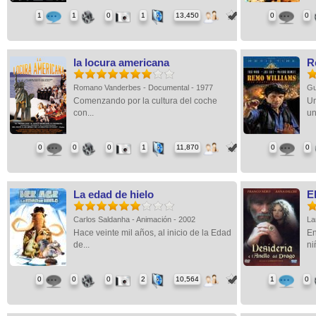
1
1
0
1
13,450
0
0
la locura americana
R
Romano Vanderbes - Documental - 1977
Gu
Comenzando por la cultura del coche
Un
con...
un
0
0
0
1
11,870
0
0
La edad de hielo
E
Carlos Saldanha - Animación - 2002
La
Hace veinte mil años, al inicio de la Edad
En
de...
ni
0
0
0
2
10,564
1
0