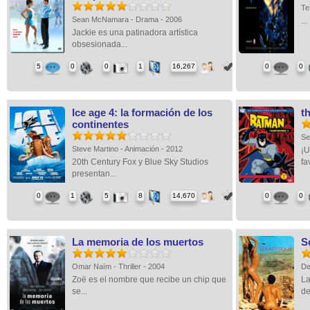
Te
Sean McNamara - Drama - 2006
...
Jackie es una patinadora artística
obsesionada...
5
0
0
1
16,267
0
0
Ice age 4: la formación de los
t
continentes
Se
Steve Martino - Animación - 2012
¡U
20th Century Fox y Blue Sky Studios
fav
presentan...
0
1
5
8
14,670
0
0
La memoria de los muertos
S
Omar Naïm - Thriller - 2004
De
Zoë es el nombre que recibe un chip que
La
se...
de