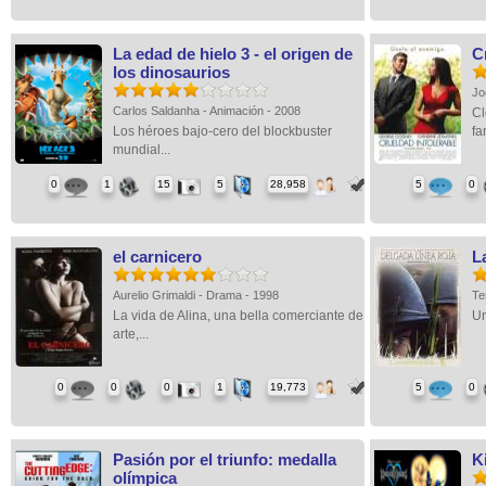
La edad de hielo 3 - el origen de
C
los dinosaurios
Jo
Carlos Saldanha - Animación - 2008
Cl
Los héroes bajo-cero del blockbuster
fa
mundial...
0
1
15
5
28,958
5
0
el carnicero
L
Aurelio Grimaldi - Drama - 1998
Te
La vida de Alina, una bella comerciante de
Un
arte,...
0
0
0
1
19,773
5
0
Pasión por el triunfo: medalla
K
olímpica