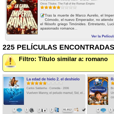
Otros Títulos: The Fall of the Roman Empire
Tras la muerte de Marco Aurelio, el Impe
Cómodo, el nuevo Emperador, no atiende l
el filósofo griego Timónides. Entretanto, Luc
apasionado romance...
Ver la Pelícu
225 PELÍCULAS ENCONTRADA
Filtro: Título similar a: romano
La edad de hielo 2. el deshielo
R
Carlos Saldanha - Comedia - 2006
Br
Vuelven Manny, el peludo mamut; Sid, el...
Un
co
7
1
2
2
81,812
4
1