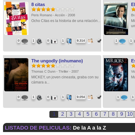
8 citas
E
Peris Romano - Acción - 2008
Br
Ocho Citas es la historia de una relación...
Mi
un
0
1
0
1
9,314
1
1
The ungodly (inhumano)
E
Thomas C Dunn - Thriller - 2007
Vi
MICKEY, un joven cineasta, graba con su
Ma
cámara a...
0
1
0
1
9,054
1
1
1
2
3
4
5
6
7
8
9
10
LISTADO DE PELICULAS:
De la A a la Z