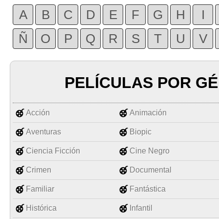
A
B
C
D
E
F
G
H
I
Ñ
O
P
Q
R
S
T
U
V
PELÍCULAS POR G
Acción
Animación
Aventuras
Biopic
Ciencia Ficción
Cine Negro
Crimen
Documental
Familiar
Fantástica
Histórica
Infantil