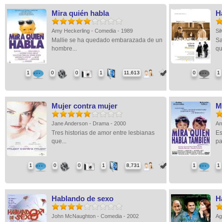
Mira quién habla
H
Amy Heckerling - Comedia - 1989
Si
Mallie se ha quedado embarazada de un
Sa
hombre...
qu
1
0
0
1
11,613
0
1
Mujer contra mujer
M
Jane Anderson - Drama - 2000
Am
Tres historias de amor entre lesbianas
Es
que...
pa
1
0
0
1
8,731
1
1
Hablando de sexo
H
John McNaughton - Comedia - 2002
Ag