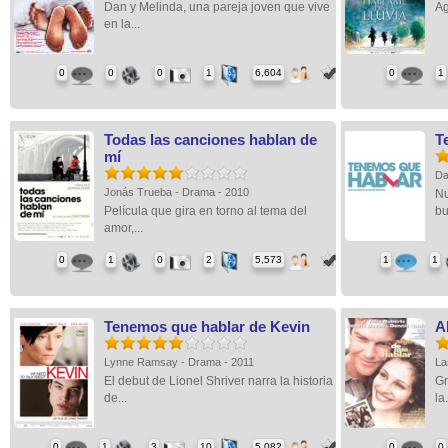
Dan y Melinda, una pareja joven que vive
Ag
en la...
0
0
0
1
6,604
0
1
Todas las canciones hablan de
T
mí
Da
Jonás Trueba - Drama - 2010
Nu
Película que gira en torno al tema del
bu
amor,...
0
1
0
2
5,573
1
1
Tenemos que hablar de Kevin
A
Lynne Ramsay - Drama - 2011
La
El debut de Lionel Shriver narra la historia
Gr
de...
la.
0
1
3
10
5,082
0
0