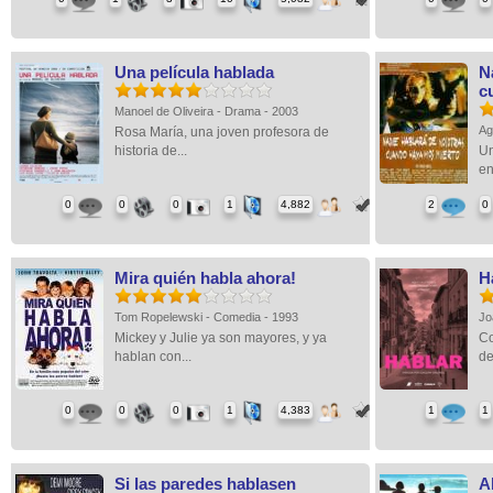
Una película hablada
N
c
Manoel de Oliveira - Drama - 2003
Ag
Rosa María, una joven profesora de
historia de...
Un
en
0
0
0
1
4,882
2
0
Mira quién habla ahora!
H
Tom Ropelewski - Comedia - 1993
Jo
Mickey y Julie ya son mayores, y ya
Co
hablan con...
de
0
0
0
1
4,383
1
1
Si las paredes hablasen
A