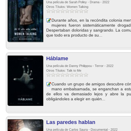
Una película de Sarah Polley - Drama - 2022
Otros Títulos: Women Talking
Durante años, en la recóndita colonia me
mujeres fueron sistemáticamente drogad
Despertaban doloridas y sangrando. La co
que todo era producto de su...
Háblame
Una película de Danny Philippou - Terror - 2022
Otros Títulos: Talk to Me
Cuando un grupo de amigos descubre cómo 
mano embalsamada, se enganchan a esta
de ellos va demasiado lejos y abre la pu
obligándoles a elegir en quién...
Las paredes hablan
Una película de Carlos Saura - Documental - 2022