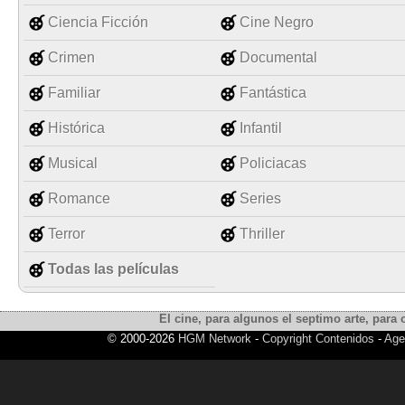
Ciencia Ficción
Cine Negro
Crimen
Documental
Familiar
Fantástica
Histórica
Infantil
Musical
Policiacas
Romance
Series
Terror
Thriller
Todas las películas
El cine, para algunos el septimo arte, para o
© 2000-2026
HGM Network
-
Copyright Contenidos
-
Age