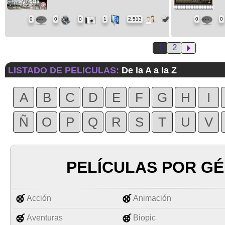
0
0
0
1
2,513
0
0
1
2
LISTADO DE PELICULAS:
De la A a la Z
A
B
C
D
E
F
G
H
I
Ñ
O
P
Q
R
S
T
U
V
PELÍCULAS POR G
Acción
Animación
Aventuras
Biopic