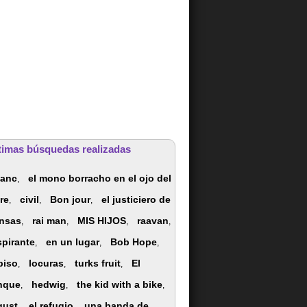
timas búsquedas realizadas
lanc
el mono borracho en el ojo del
,
gre
civil
Bon jour
el justiciero de
,
,
,
nsas
rai man
MIS HIJOS
raavan
,
,
,
,
spirante
en un lugar
Bob Hope
,
,
,
piso
locuras
turks fruit
El
,
,
,
nque
hedwig
the kid with a bike
,
,
,
gust
el refugio
una banda de
,
,