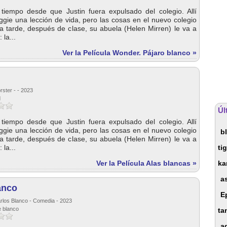
iempo desde que Justin fuera expulsado del colegio. Allí
gie una lección de vida, pero las cosas en el nuevo colegio
na tarde, después de clase, su abuela (Helen Mirren) le va a
 la...
Ver la Película Wonder. Pájaro blanco »
rster - - 2023
d
Úl
iempo desde que Justin fuera expulsado del colegio. Allí
gie una lección de vida, pero las cosas en el nuevo colegio
b
na tarde, después de clase, su abuela (Helen Mirren) le va a
 la...
ti
Ver la Película Alas blancas »
ka
a
anco
E
rlos Blanco - Comedia - 2023
e blanco
ta
a