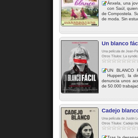
Ánxela, una jo
con Saúl, quien
de Compostela. Su
de moda. Sin estud
Un blanco fác
Una película de Jean-Pa
Otros Títulos: La syndic
UN BLANCO FÁC
Huppert), la di
denuncia unos ac
de 50.000 trabajad
Cadejo blanc
Una película de Justin L
Otros Títulos: Cadejo b
Tras la desapar