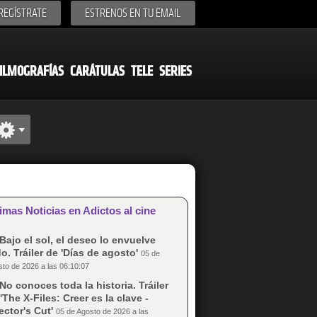
REGÍSTRATE
ESTRENOS EN TU EMAIL
ILMOGRAFÍAS
CARÁTULAS
TELE
SERIES
imas Noticias en Adictos al cine
Bajo el sol, el deseo lo envuelve
o. Tráiler de 'Días de agosto'
05 de
to de 2026 a las 06:10:07
No conoces toda la historia. Tráiler
'The X-Files: Creer es la clave -
ector's Cut'
05 de Agosto de 2026 a las