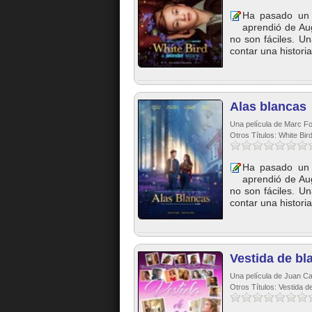
Ha pasado un t
aprendió de Aug
no son fáciles. U
contar una historia:
Alas blancas
Una película de Marc Fo
Otros Títulos: White Bir
Ha pasado un t
aprendió de Aug
no son fáciles. U
contar una historia:
Vestida de bl
Una película de Juan Ca
Otros Títulos: Vestida d