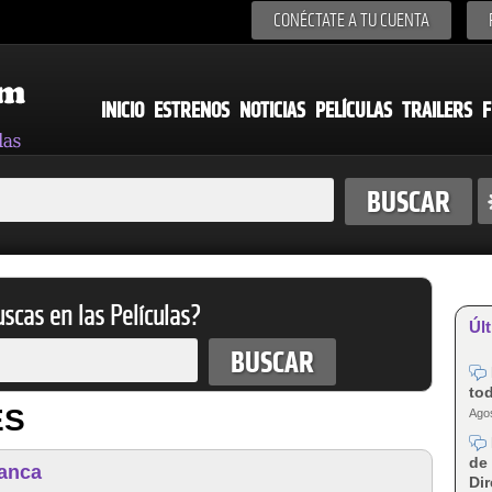
CONÉCTATE A TU CUENTA
INICIO
ESTRENOS
NOTICIAS
PELÍCULAS
TRAILERS
F
scas en las Películas?
Últ
tod
ES
Agos
de 
lanca
Dir