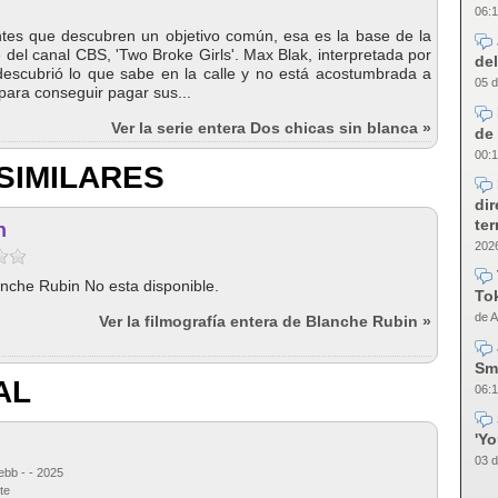
06:1
tes que descubren un objetivo común, esa es la base de la
 del canal CBS, 'Two Broke Girls'. Max Blak, interpretada por
del
 descubrió lo que sabe en la calle y no está acostumbrada a
05 d
 para conseguir pagar sus...
Ver la serie entera Dos chicas sin blanca »
de 
00:1
SIMILARES
dir
te
n
2026
anche Rubin No esta disponible.
Tok
de A
Ver la filmografía entera de Blanche Rubin »
Sm
AL
06:1
'Y
03 d
ebb - - 2025
te