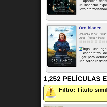
aparecen desnu
un inspector expe
lleva aterrorizando 
Oro blanco
Una película de Grímur
Otros Títulos: Héraðið
Inga, una agr
cooperativa lo
lugar para denunc
una sólida resisten
1,252 PELÍCULAS
Filtro: Título simi