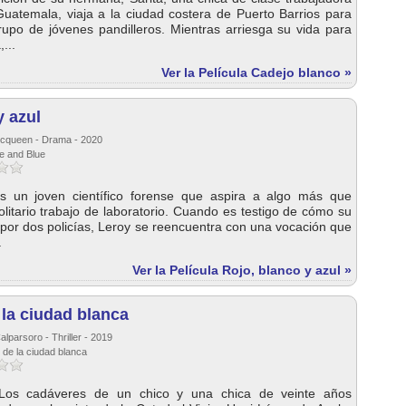
uatemala, viaja a la ciudad costera de Puerto Barrios para
grupo de jóvenes pandilleros. Mientras arriesga su vida para
,...
Ver la Película Cadejo blanco »
y azul
Mcqueen - Drama - 2020
te and Blue
s un joven científico forense que aspira a algo más que
solitario trabajo de laboratorio. Cuando es testigo de cómo su
 por dos policías, Leroy se reencuentra con una vocación que
.
Ver la Película Rojo, blanco y azul »
 la ciudad blanca
alparsoro - Thriller - 2019
o de la ciudad blanca
. Los cadáveres de un chico y una chica de veinte años