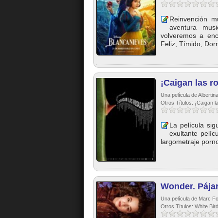
Reinvención mu
aventura musi
volveremos a enc
Feliz, Tímido, Dorm
¡Caigan las r
Una película de Albertin
Otros Títulos: ¡Caigan l
La película si
exultante pelí
largometraje porno
Wonder. Pája
Una película de Marc Fo
Otros Títulos: White Bir