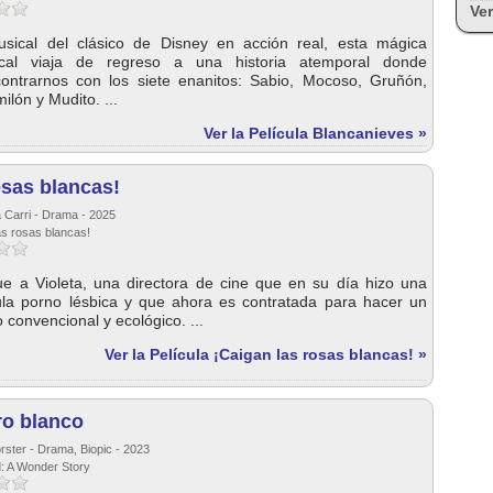
Ver
sical del clásico de Disney en acción real, esta mágica
cal viaja de regreso a una historia atemporal donde
ontrarnos con los siete enanitos: Sabio, Mocoso, Gruñón,
ilón y Mudito. ...
Ver la Película Blancanieves »
osas blancas!
a Carri - Drama - 2025
as rosas blancas!
gue a Violeta, una directora de cine que en su día hizo una
cula porno lésbica y que ahora es contratada para hacer un
 convencional y ecológico. ...
Ver la Película ¡Caigan las rosas blancas! »
ro blanco
rster - Drama, Biopic - 2023
d: A Wonder Story