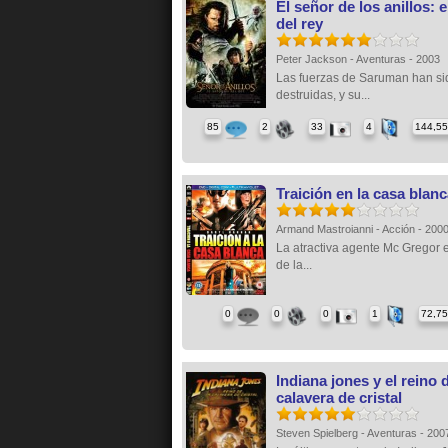
El señor de los anillos: e
del rey
Peter Jackson - Aventuras - 2003
Las fuerzas de Saruman han si
destruidas, y su...
85
2
33
4
144,5
Traición en la casa blan
Armand Mastroianni - Acción - 200
La atractiva agente Mc Gregor e
de la...
0
0
0
1
72,7
Indiana jones y el reino d
calavera de cristal
Steven Spielberg - Aventuras - 20