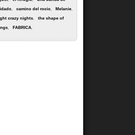
idado
camino del rocio
Melanie
,
,
,
ight crazy nights
the shape of
,
ings
FABRICA
,
,