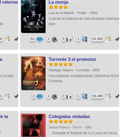
l retorno
La monja
Luis de la Madrid - Thriller - 2005
Cuenta la historia de seis jóvenes internas
do
que...
56
61
1
5
1
91,692
ca
Torrente 3 el protector
0
Santiago Segura - Comedia - 2005
s la jefa
Una popular eurodiputada, Giannina Ricci
(Yvonne...
51
2
1
0
1
54,480
e la
Colegialas violadas
Jesus Franco - Terror - 1981
07
... Durante el festival de La Luna se inicia