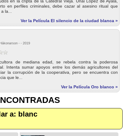
dos en la cripta de la Catedral Vieja. Unai López de Ayala,
rto en perfiles criminales, debe cazar al asesino ritual que
a la...
Ver la Película El silencio de la ciudad blanca »
 Hákonarson - - 2019
icultora de mediana edad, se rebela contra la poderosa
cal. Intenta sumar apoyos entre los demás agricultores del
iar la corrupción de la cooperativa, pero se encuentra con
cia que le...
Ver la Película Oro blanco »
 ENCONTRADAS
lar a: blanc