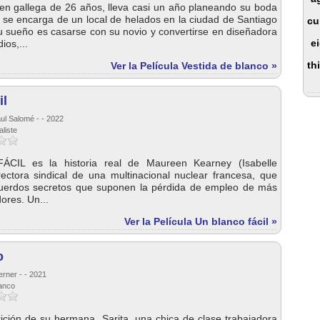
ven gallega de 26 años, lleva casi un año planeando su boda
 se encarga de un local de helados en la ciudad de Santiago
cu
 sueño es casarse con su novio y convertirse en diseñadora
e
ios,...
th
Ver la Película Vestida de blanco »
il
ul Salomé - - 2022
aliste
IL es la historia real de Maureen Kearney (Isabelle
rectora sindical de una multinacional nuclear francesa, que
uerdos secretos que suponen la pérdida de empleo de más
ores. Un...
Ver la Película Un blanco fácil »
o
erner - - 2021
lanco
ición de su hermana, Sarita, una chica de clase trabajadora