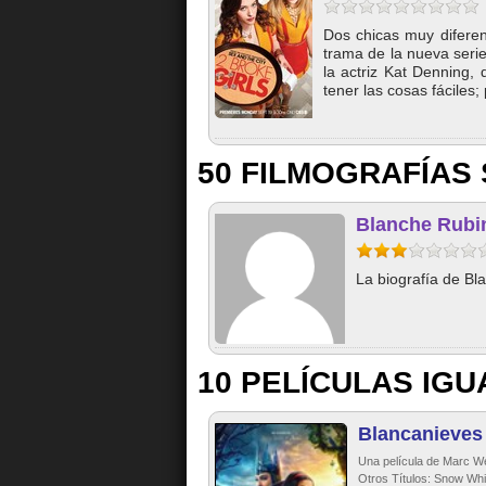
Dos chicas muy diferen
trama de la nueva serie
la actriz Kat Denning,
tener las cosas fáciles;
50 FILMOGRAFÍAS 
Blanche Rubi
La biografía de Bl
10 PELÍCULAS IGU
Blancanieves
Una película de Marc W
Otros Títulos: Snow Whi