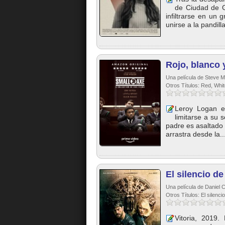
de Ciudad de G
infiltrarse en un 
unirse a la pandilla
Rojo, blanco 
Una película de Steve 
Otros Títulos: Red, Whi
Leroy Logan e
limitarse a su 
padre es asaltado
arrastra desde la..
El silencio de
Una película de Daniel C
Otros Títulos: El silenci
Vitoria, 2019