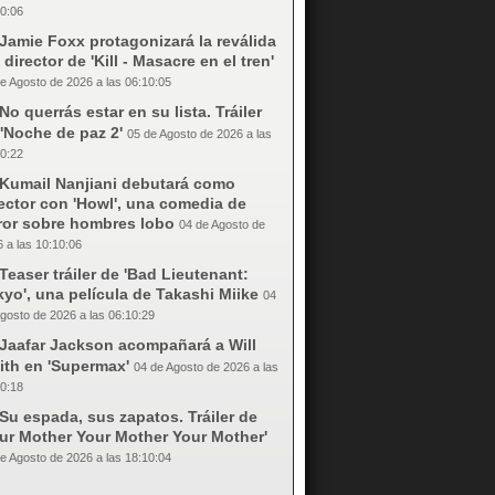
0:06
Jamie Foxx protagonizará la reválida
 director de 'Kill - Masacre en el tren'
e Agosto de 2026 a las 06:10:05
No querrás estar en su lista. Tráiler
'Noche de paz 2'
05 de Agosto de 2026 a las
0:22
Kumail Nanjiani debutará como
ector con 'Howl', una comedia de
rror sobre hombres lobo
04 de Agosto de
 a las 10:10:06
Teaser tráiler de 'Bad Lieutenant:
yo', una película de Takashi Miike
04
gosto de 2026 a las 06:10:29
Jaafar Jackson acompañará a Will
ith en 'Supermax'
04 de Agosto de 2026 a las
0:18
Su espada, sus zapatos. Tráiler de
our Mother Your Mother Your Mother'
e Agosto de 2026 a las 18:10:04