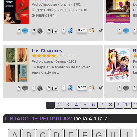
Pedro Almodóvar - Drama - 1991
Do
Rebeca trabaja como locutora de
El
telediarios en...
irs
2
0
0
1
8,975
1
1
Las Cicatrices
N
Pedro Lazaga - Drama - 1969
Pe
La imparable ambición de un joven
Bi
enamorado de...
Li
0
1
0
1
8,387
0
0
1
2
3
4
5
6
7
8
9
10
1
LISTADO DE PELICULAS:
De la A a la Z
A
B
C
D
E
F
G
H
I