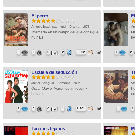
El perro
E
Antonio Isasi-Isasmendi - Drama - 1976
An
Internado en un campo del que consigue
Mi
huir. Es...
jo
0
0
0
2
9,892
1
2
Escuela de seducción
T
Javier Balaguer - Comedia - 2004
Vi
Óscar (Javier Veiga) es un joven y
Pe
brillante...
en
1
0
0
1
9,401
1
0
Tacones lejanos
M