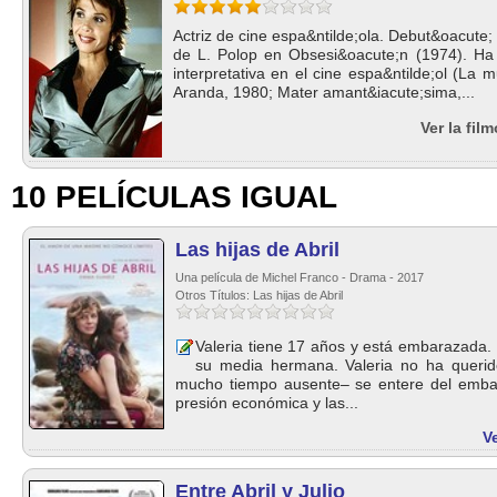
Actriz de cine espa&ntilde;ola. Debut&oacute; 
de L. Polop en Obsesi&oacute;n (1974). Ha 
interpretativa en el cine espa&ntilde;ol (La
Aranda, 1980; Mater amant&iacute;sima,...
Ver la fil
10 PELÍCULAS IGUAL
Las hijas de Abril
Una película de Michel Franco - Drama - 2017
Otros Títulos: Las hijas de Abril
Valeria tiene 17 años y está embarazada. 
su media hermana. Valeria no ha querido
mucho tiempo ausente– se entere del embar
presión económica y las...
Ve
Entre Abril y Julio