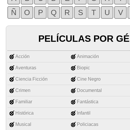
Ñ
O
P
Q
R
S
T
U
V
PELÍCULAS POR G
Acción
Animación
Aventuras
Biopic
Ciencia Ficción
Cine Negro
Crimen
Documental
Familiar
Fantástica
Histórica
Infantil
Musical
Policiacas