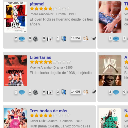
¡átame!
T
Pedro Almodóvar - Drama - 1990
Vi
El joven Ricki es huérfano desde los tres
Ti
años y...
có
2
0
0
1
16,359
1
1
Libertarias
A
Vicente Aranda - Drama - 1995
Vi
El dieciocho de julio de 1936, el ejército...
Ba
hi
7
1
6
2
14,058
2
0
Tres bodas de más
N
Javier Ruíz Caldera - Comedia - 2013
Vi
Ruth (Inma Cuesta, La voz dormida) es
La