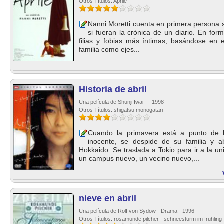
Otros Títulos: Aprile
Nanni Moretti cuenta en primera persona 
si fueran la crónica de un diario. En fo
filias y fobias más íntimas, basándose en el 
familia como ejes...
Historia de abril
Una película de Shunji Iwai - - 1998
Otros Títulos: shigatsu monogatari
Cuando la primavera está a punto de l
inocente, se despide de su familia y
Hokkaido. Se traslada a Tokio para ir a la u
un campus nuevo, un vecino nuevo,...
nieve en abril
Una película de Rolf von Sydow - Drama - 1996
Otros Títulos: rosamunde pilcher - schneesturm im frühling