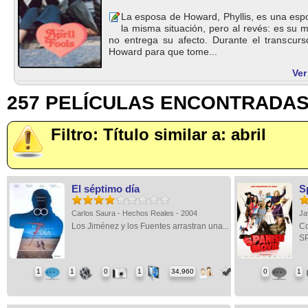
La esposa de Howard, Phyllis, es una espos
la misma situación, pero al revés: es su 
no entrega su afecto. Durante el transcur
Howard para que tome...
Ver
257 PELÍCULAS ENCONTRADA
Filtro: Título similar a: abril
El séptimo día
S
Carlos Saura - Hechos Reales - 2004
Ja
Los Jiménez y los Fuentes arrastran una...
Co
SP
1
1
0
1
34,960
0
1