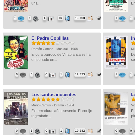
una...
En
1
1
4
16
13,708
1
1
El Padre Coplillas
I
Ramón Comas - Musical - 1968
MI
El cura párroco de Villablanca se ha
De
empeñado en...
so
0
0
0
1
12,333
1
1
Los santos inocentes
l
Mario Camus - Drama - 1984
Vi
Extremadura, años sesenta. El cortijo
En
regentado...
pí
0
1
0
1
10,282
0
0