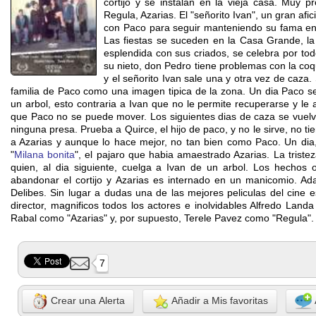
cortijo y se instalan en la vieja casa. Muy 
Regula, Azarias. El "señorito Ivan", un gran af
con Paco para seguir manteniendo su fama en 
Las fiestas se suceden en la Casa Grande, l
esplendida con sus criados, se celebra por tod
su nieto, don Pedro tiene problemas con la coq
y el señorito Ivan sale una y otra vez de caza
familia de Paco como una imagen tipica de la zona. Un dia Paco s
un arbol, esto contraria a Ivan que no le permite recuperarse y le
que Paco no se puede mover. Los siguientes dias de caza se vuelv
ninguna presa. Prueba a Quirce, el hijo de paco, y no le sirve, no ti
a Azarias y aunque lo hace mejor, no tan bien como Paco. Un dia,
"
Milana bonita
", el pajaro que habia amaestrado Azarias. La triste
quien, al dia siguiente, cuelga a Ivan de un arbol. Los hechos 
abandonar el cortijo y Azarias es internado en un manicomio. Ad
Delibes. Sin lugar a dudas una de las mejores peliculas del cine es
director, magnificos todos los actores e inolvidables Alfredo Land
Rabal como "Azarias" y, por supuesto, Terele Pavez como "Regula".
7
Crear una Alerta
Añadir a Mis favoritas