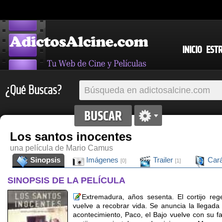
INICIO
EST
¿Qué Buscas?
Los santos inocentes
una película de Mario Camus
Sinopsis
Imágenes
Trailer
Cará
[0]
[1]
SINOPSIS DE LA PELÍCULA
Extremadura, años sesenta. El cortijo reg
vuelve a recobrar vida. Se anuncia la llegada
acontecimiento, Paco, el Bajo vuelve con su fam