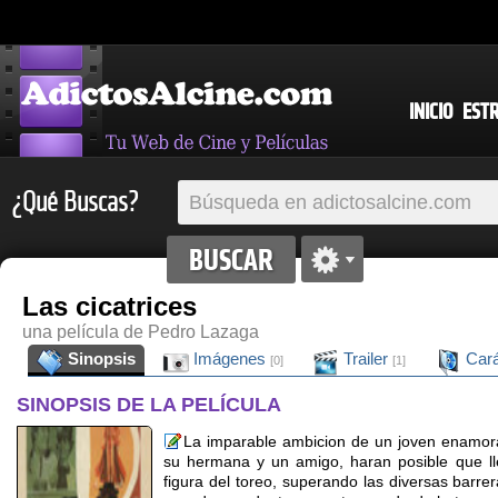
INICIO
EST
¿Qué Buscas?
Las cicatrices
una película de Pedro Lazaga
Sinopsis
Imágenes
Trailer
Cará
[0]
[1]
SINOPSIS DE LA PELÍCULA
La imparable ambicion de un joven enamora
su hermana y un amigo, haran posible que ll
figura del toreo, superando las diversas barre