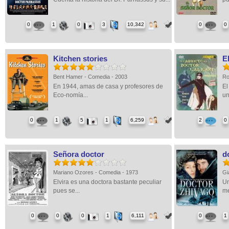
0
1
0
3
10,342
0
0
Kitchen stories
E
Bent Hamer - Comedia - 2003
Ro
En 1944, amas de casa y profesores de
El
Eco-nomía...
un
0
1
5
1
6,259
2
0
Señora doctor
d
Mariano Ozores - Comedia - 1973
Gi
Elvira es una doctora bastante peculiar
Un
pues se...
me
0
0
0
1
6,111
0
1