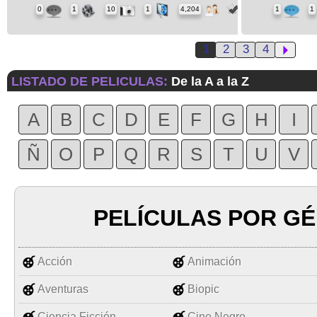
0
1
10
1
4,204
1
1
1
2
3
4
LISTADO DE PELICULAS:
De la A a la Z
A
B
C
D
E
F
G
H
I
Ñ
O
P
Q
R
S
T
U
V
PELÍCULAS POR G
Acción
Animación
Aventuras
Biopic
Ciencia Ficción
Cine Negro