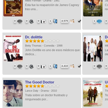
Milos Forman - Drama - 1981
Ja
Ésta fue la reaparición de James Cagney
Co
tras una...
re
0
0
0
1
4,575
1
0
Dr. dolittle
D
Betty Thomas - Comedia - 1998
Mi
John Dolittle es uno de esos médicos que
La
dedica...
de
0
0
0
1
4,410
0
0
The Good Doctor
U
Lance Daly - Drama - 2010
Th
Trata sobre un doctor frustrado y
To
ninguneado por...
zo