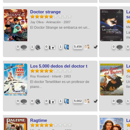
Doctor strange
L
s
Jay Oliva - Animación - 2007
Mi
El Doctor Strange se embarca en un...
La
mé
0
1
0
1
5,456
0
0
Los 5.000 dedos del doctor t
L
Roy Rowland - Infantil - 1953
Ga
El doctor Terwilliker es un profesor de
Un
piano...
lle
0
0
0
1
5,002
0
1
Ragtime
L