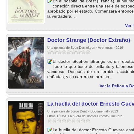
En el hospital de Brest (Francia), la neu
conexión directa entre una serie de sosp
aprobado por el estado. Comenzará entonces 
la verdadera...
Ver 
Doctor Strange (Doctor Extraño)
Una película de Scott Derrickson - Aventuras - 2016
El doctor Stephen Strange es un reputa
Todo lo que tiene de brillante y talentos
vanidoso. Después de un terrible accide
dañadas, y su carrera se arruina...
Ver la Película D
La huella del doctor Ernesto Gue
Una película de Jorge Denti - Documental - 2013
Otros Títulos: La huella del doctor Ernesto Guevara
La huella del doctor Ernesto Guevara está