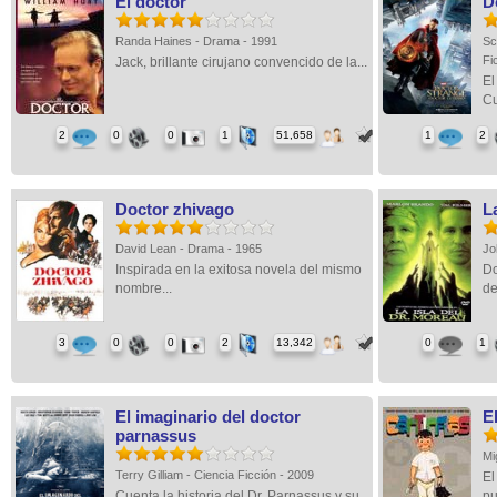
El doctor
D
Randa Haines - Drama - 1991
Sc
Fi
Jack, brillante cirujano convencido de la...
El
Cu
2
0
0
1
51,658
1
2
Doctor zhivago
L
David Lean - Drama - 1965
Jo
Inspirada en la exitosa novela del mismo
Do
nombre...
del
3
0
0
2
13,342
0
1
El imaginario del doctor
E
parnassus
Mi
Terry Gilliam - Ciencia Ficción - 2009
El
Cuenta la historia del Dr. Parnassus y su...
pu