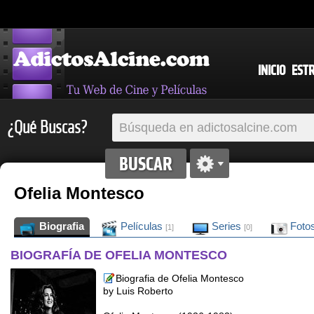
INICIO
EST
¿Qué Buscas?
Ofelia Montesco
Biografia
Películas
Series
Foto
[1]
[0]
BIOGRAFÍA DE OFELIA MONTESCO
Biografia de Ofelia Montesco
by Luis Roberto