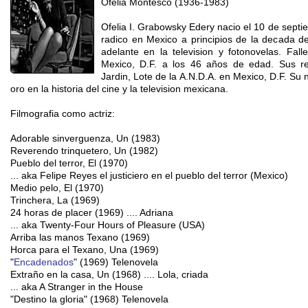
Ofelia Montesco (1936-1983)
Ofelia I. Grabowsky Edery nacio el 10 de sept
radico en Mexico a principios de la decada de
adelante en la television y fotonovelas. Fal
Mexico, D.F. a los 46 años de edad. Sus r
Jardin, Lote de la A.N.D.A. en Mexico, D.F. Su 
oro en la historia del cine y la television mexicana.
Filmografia como actriz:
Adorable sinverguenza, Un (1983)
Reverendo trinquetero, Un (1982)
Pueblo del terror, El (1970)
... aka Felipe Reyes el justiciero en el pueblo del terror (Mexico)
Medio pelo, El (1970)
Trinchera, La (1969)
24 horas de placer (1969) .... Adriana
... aka Twenty-Four Hours of Pleasure (USA)
Arriba las manos Texano (1969)
Horca para el Texano, Una (1969)
"
Encadenados
" (1969) Telenovela
Extraño en la casa, Un (1968) .... Lola, criada
... aka A Stranger in the House
"Destino la gloria" (1968) Telenovela