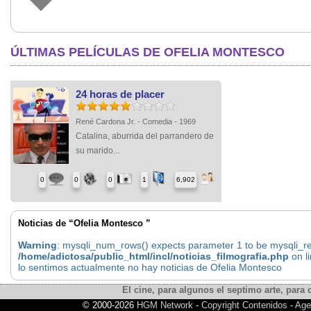
ÚLTIMAS PELÍCULAS DE OFELIA MONTESCO
24 horas de placer
René Cardona Jr. - Comedia - 1969
Catalina, aburrida del parrandero de
su marido...
0
0
0
1
6,902
Noticias de “Ofelia Montesco ”
Warning
: mysqli_num_rows() expects parameter 1 to be mysqli_res
/home/adictosa/public_html/incl/noticias_filmografia.php
on l
lo sentimos actualmente no hay noticias de Ofelia Montesco
El cine, para algunos el septimo arte, para o
© 2000-2026
HGM Network
-
Copyright Contenidos
-
Age