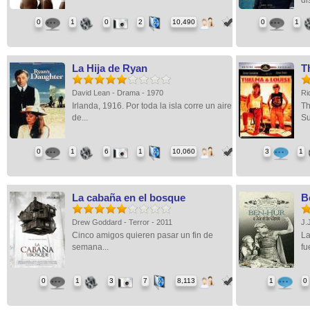
di
0
1
0
2
10,490
0
1
La Hija de Ryan
T
David Lean - Drama - 1970
Ri
Irlanda, 1916. Por toda la isla corre un aire
Th
de...
Su
0
1
6
1
10,060
3
1
La cabaña en el bosque
B
Drew Goddard - Terror - 2011
J.
Cinco amigos quieren pasar un fin de
La
semana...
fue
0
1
3
7
8,113
1
0