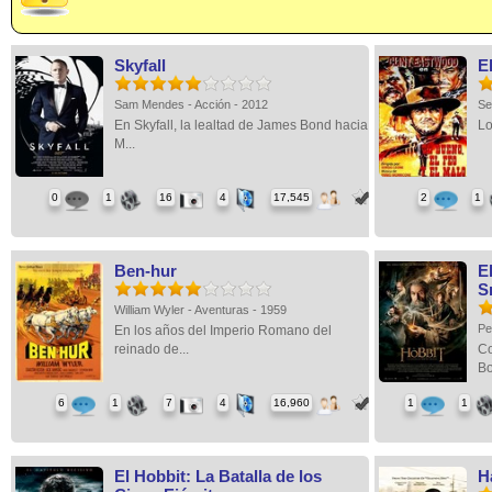
Skyfall
El
Sam Mendes - Acción - 2012
Se
En Skyfall, la lealtad de James Bond hacia
Lo
M...
0
1
16
4
17,545
2
1
Ben-hur
E
S
William Wyler - Aventuras - 1959
Pe
En los años del Imperio Romano del
reinado de...
Co
Bo
6
1
7
4
16,960
1
1
El Hobbit: La Batalla de los
H