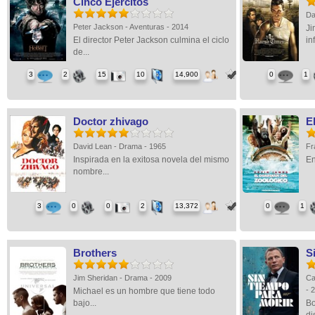
Cinco Ejércitos
Da
Peter Jackson - Aventuras - 2014
Ji
El director Peter Jackson culmina el ciclo
in
de...
3
2
15
10
14,900
0
1
Doctor zhivago
E
David Lean - Drama - 1965
Fr
Inspirada en la exitosa novela del mismo
En
nombre...
3
0
0
2
13,372
0
1
Brothers
S
Jim Sheridan - Drama - 2009
Ca
- 
Michael es un hombre que tiene todo
bajo...
Bo