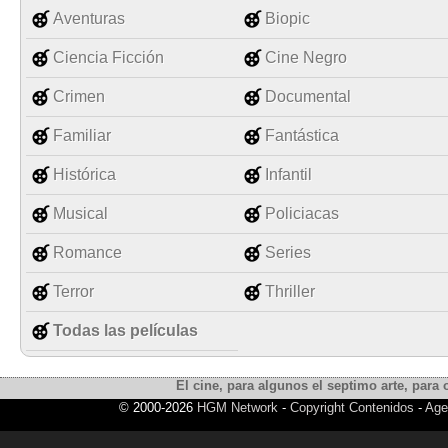
Aventuras
Biopic
Ciencia Ficción
Cine Negro
Crimen
Documental
Familiar
Fantástica
Histórica
Infantil
Musical
Policiacas
Romance
Series
Terror
Thriller
Todas las películas
El cine, para algunos el septimo arte, para o
© 2000-2026
HGM Network
-
Copyright Contenidos
-
Age