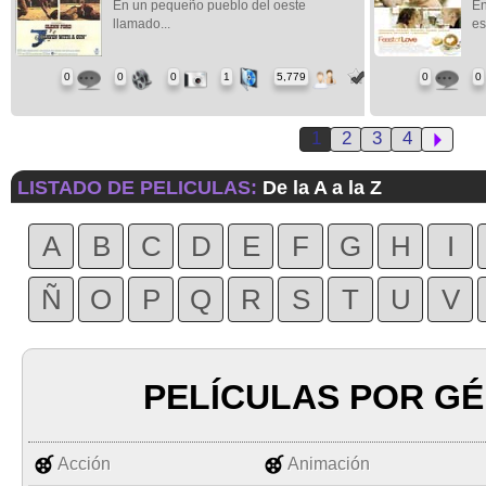
En un pequeño pueblo del oeste
En
llamado...
es
0
0
0
1
5,779
0
0
1
2
3
4
LISTADO DE PELICULAS:
De la A a la Z
A
B
C
D
E
F
G
H
I
Ñ
O
P
Q
R
S
T
U
V
PELÍCULAS POR G
Acción
Animación