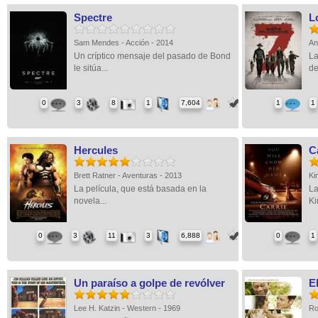
Spectre
L
Sam Mendes - Acción - 2014
An
Un críptico mensaje del pasado de Bond
La
le sitúa...
de
0
3
8
1
7,604
1
1
Hercules
C
Brett Ratner - Aventuras - 2013
Ki
La película, que está basada en la
La
novela...
Ki
0
3
11
3
6,888
0
1
Un paraíso a golpe de revólver
E
Lee H. Katzin - Western - 1969
Ro