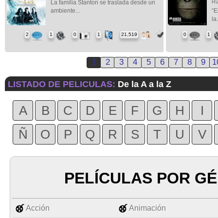
Ru
La familia Stanton se traslada desde un
ambiente...
“E
la.
2
1
0
1
21,519
0
1
1
2
3
4
5
6
7
8
9
1
LISTADO DE PELICULAS:
De la A a la Z
A
B
C
D
E
F
G
H
I
Ñ
O
P
Q
R
S
T
U
V
PELÍCULAS POR G
Acción
Animación