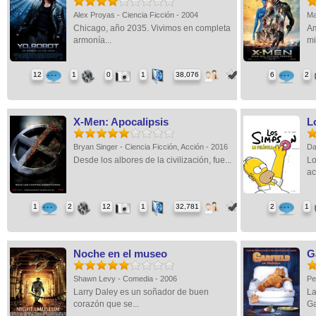
Alex Proyas - Ciencia Ficción - 2004
Ma
Chicago, año 2035. Vivimos en completa
Am
armonía...
mi
12
1
0
1
38,076
6
2
X-Men: Apocalipsis
L
Bryan Singer - Ciencia Ficción, Acción - 2016
Da
Desde los albores de la civilización, fue...
Lo
ac
1
2
12
1
32,781
2
1
Noche en el museo
Ga
Shawn Levy - Comedia - 2006
Pe
Larry Daley es un soñador de buen
La
corazón que se...
Ga