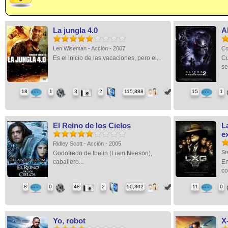
La jungla 4.0
A
Len Wiseman - Acción - 2007
Co
Es el inicio de las vacaciones, pero el...
Cu
se.
18
1
3
2
115,888
15
1
El Reino de los Cielos
L
e
Ridley Scott - Acción - 2005
St
Godofredo de Ibelin (Liam Neeson),
caballero...
En
co
8
0
48
2
50,302
11
0
Yo, robot
X