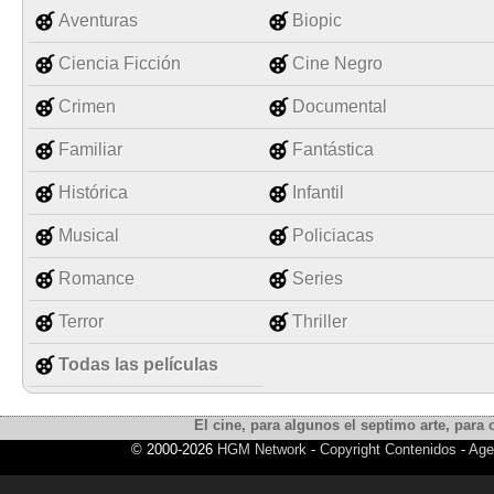
Aventuras
Biopic
Ciencia Ficción
Cine Negro
Crimen
Documental
Familiar
Fantástica
Histórica
Infantil
Musical
Policiacas
Romance
Series
Terror
Thriller
Todas las películas
El cine, para algunos el septimo arte, para o
© 2000-2026
HGM Network
-
Copyright Contenidos
-
Age