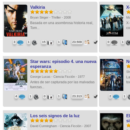
Valkiria
X
Bryan Singer - Thriller - 2008
Ma
Basada en una asombrosa historia real,
X
Tom...
co
3
1
15
1
23,509
0
1
Star wars: episodio 4. una nueva
N
esperanza
Sh
George Lucas - Ciencia Ficción - 1977
La
Antes de ser capturada por las malvadas
to
fuerzas...
4
1
0
1
23,313
2
1
Los seis signos de la luz
E
s
David Cunningham - Ciencia Ficción - 2007