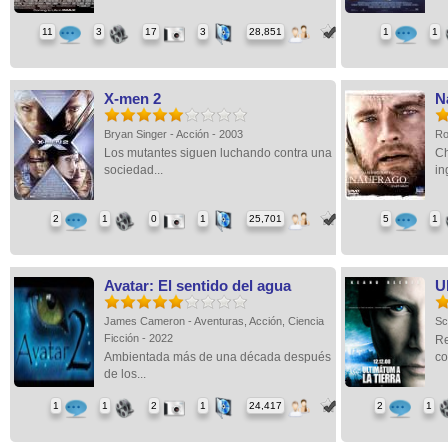
11
3
17
3
28,851
1
1
X-men 2
N
Bryan Singer - Acción - 2003
Ro
Los mutantes siguen luchando contra una
Ch
sociedad...
in
2
1
0
1
25,701
5
1
Avatar: El sentido del agua
U
James Cameron - Aventuras, Acción, Ciencia
Sc
Ficción - 2022
Re
Ambientada más de una década después
co
de los...
1
1
2
1
24,417
2
1