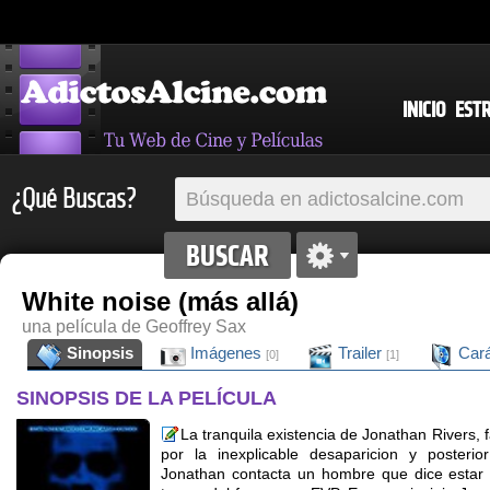
INICIO
EST
¿Qué Buscas?
White noise (más allá)
una película de Geoffrey Sax
Sinopsis
Imágenes
Trailer
Cará
[0]
[1]
SINOPSIS DE LA PELÍCULA
La tranquila existencia de Jonathan Rivers, 
por la inexplicable desaparicion y poster
Jonathan contacta un hombre que dice estar