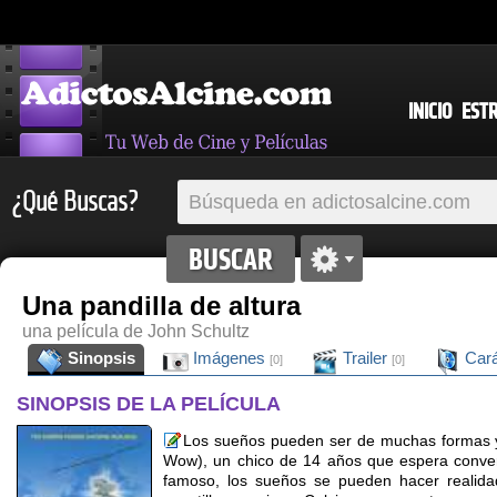
INICIO
EST
¿Qué Buscas?
Una pandilla de altura
una película de John Schultz
Sinopsis
Imágenes
Trailer
Cará
[0]
[0]
SINOPSIS DE LA PELÍCULA
Los sueños pueden ser de muchas formas y 
Wow), un chico de 14 años que espera convert
famoso, los sueños se pueden hacer realid