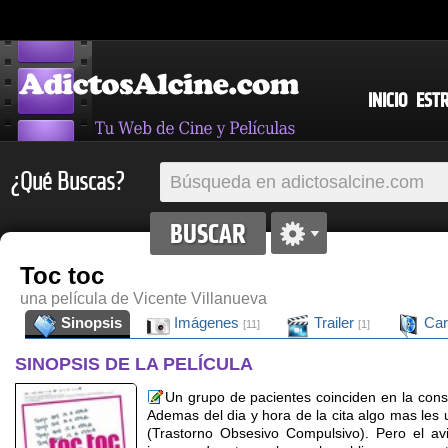
INICIO
EST
¿Qué Buscas?
Toc toc
una película de Vicente Villanueva
Sinopsis
Imágenes
Trailer
Car
[11]
[1]
SINOPSIS DE LA PELÍCULA
Un grupo de pacientes coinciden en la consu
Ademas del dia y hora de la cita algo mas les 
(Trastorno Obsesivo Compulsivo). Pero el av