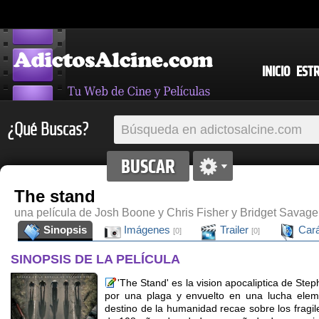
INICIO
EST
¿Qué Buscas?
The stand
una película de Josh Boone y Chris Fisher y Bridget Savage
Sinopsis
Imágenes
Trailer
Cará
[0]
[0]
SINOPSIS DE LA PELÍCULA
'The Stand' es la vision apocaliptica de S
por una plaga y envuelto en una lucha eleme
destino de la humanidad recae sobre los fragi