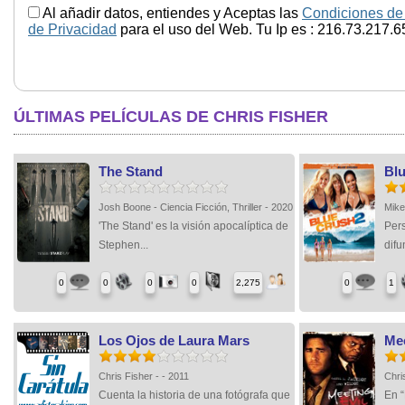
Al añadir datos, entiendes y Aceptas las
Condiciones de
de Privacidad
para el uso del Web. Tu Ip es : 216.73.217.6
ÚLTIMAS PELÍCULAS DE CHRIS FISHER
The Stand
Blu
Josh Boone - Ciencia Ficción, Thriller - 2020
Mike
'The Stand' es la visión apocalíptica de
Pers
Stephen...
difu
0
0
0
0
2,275
0
1
Los Ojos de Laura Mars
Mee
Chris Fisher - - 2011
Chri
Cuenta la historia de una fotógrafa que
En “