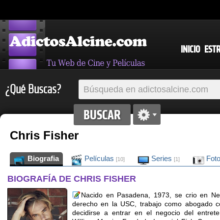
INICIO
EST
¿Qué Buscas?
Chris Fisher
Biografia
Películas
Series
Fot
[10]
[1]
BIOGRAFÍA DE CHRIS FISHER
Nacido en Pasadena, 1973, se crio en Newp
derecho en la USC, trabajo como abogado co
decidirse a entrar en el negocio del entre