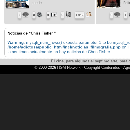
puede...
Felt
0
0
0
0
1,012
0
1
Noticias de “Chris Fisher ”
Warning
: mysqli_num_rows() expects parameter 1 to be mysqli_res
/home/adictosa/public_html/incl/noticias_filmografia.php
on l
lo sentimos actualmente no hay noticias de Chris Fisher
El cine, para algunos el septimo arte, para o
© 2000-2026
HGM Network
-
Copyright Contenidos
-
Age