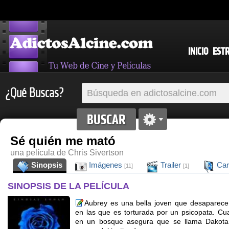
INICIO
EST
¿Qué Buscas?
Sé quién me mató
una película de Chris Sivertson
Sinopsis
Imágenes
Trailer
Car
[11]
[1]
SINOPSIS DE LA PELÍCULA
Aubrey es una bella joven que desaparece 
en las que es torturada por un psicopata. Cu
en un bosque asegura que se llama Dakota