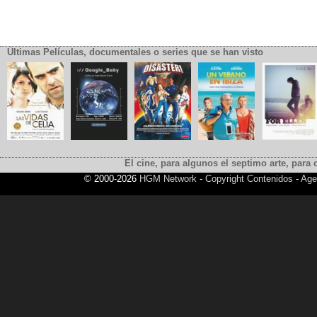
Últimas Películas, documentales o series que se han visto
El cine, para algunos el septimo arte, para o
© 2000-2026
HGM Network
-
Copyright Contenidos
-
Age