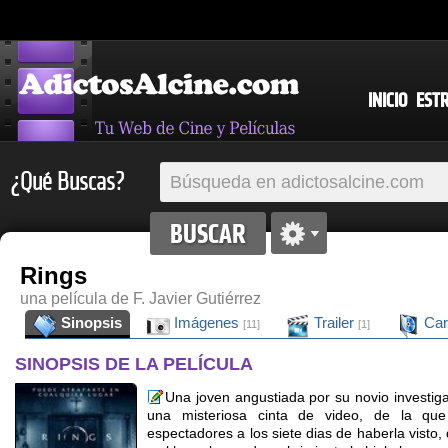
INICIO
EST
¿Qué Buscas?
Rings
una película de F. Javier Gutiérrez
Sinopsis
Imágenes
Trailer
Car
[11]
[1]
SINOPSIS DE LA PELÍCULA
Una joven angustiada por su novio investig
una misteriosa cinta de video, de la qu
espectadores a los siete dias de haberla visto, 