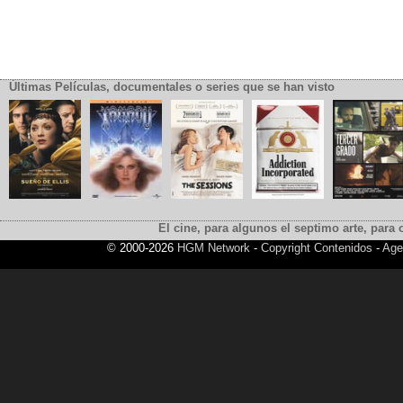
Últimas Películas, documentales o series que se han visto
El cine, para algunos el septimo arte, para o
© 2000-2026
HGM Network
-
Copyright Contenidos
-
Age