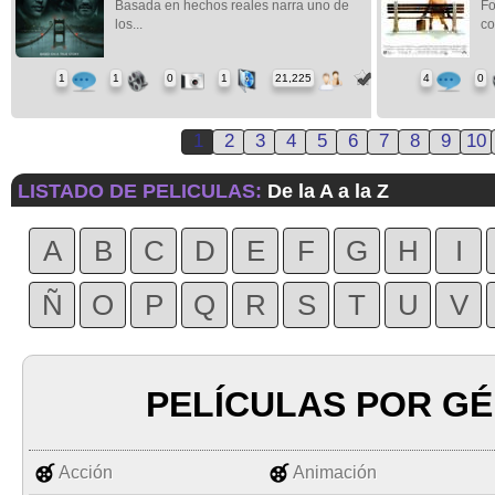
Basada en hechos reales narra uno de
Fo
los...
co
1
1
0
1
21,225
4
0
1
2
3
4
5
6
7
8
9
10
LISTADO DE PELICULAS:
De la A a la Z
A
B
C
D
E
F
G
H
I
Ñ
O
P
Q
R
S
T
U
V
PELÍCULAS POR G
Acción
Animación