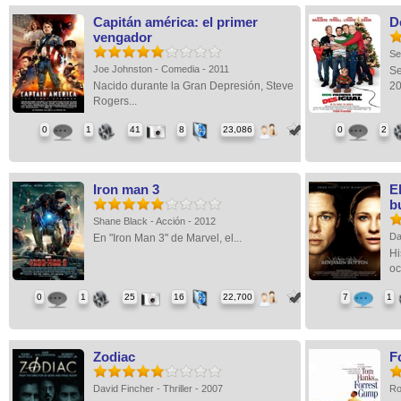
Capitán américa: el primer
D
vengador
Se
Joe Johnston - Comedia - 2011
Se
Nacido durante la Gran Depresión, Steve
20
Rogers...
0
1
41
8
23,086
0
2
Iron man 3
E
b
Shane Black - Acción - 2012
Da
En "Iron Man 3" de Marvel, el...
Hi
oc
0
1
25
16
22,700
7
1
Zodiac
F
David Fincher - Thriller - 2007
Ro