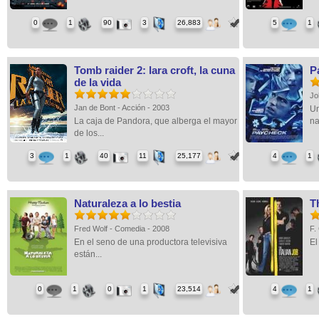
0
1
90
3
26,883
5
1
Tomb raider 2: lara croft, la cuna
P
de la vida
Jo
Jan de Bont - Acción - 2003
Un
La caja de Pandora, que alberga el mayor
na
de los...
3
1
40
11
25,177
4
1
Naturaleza a lo bestia
Th
Fred Wolf - Comedia - 2008
F.
En el seno de una productora televisiva
El
están...
0
1
0
1
23,514
4
1