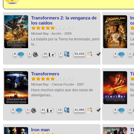
Transformers 2: la venganza de
In
los caidos
ca
Michael Bay - Acción - 2009
St
La batalla por la Tierra ha terminado, pero
La
la...
em
8
1
15
7
53,433
3
1
Transformers
T
Michael Bay - Ciencia Ficción - 2007
Ri
Hace muchos siglos que dos razas de
Na
alienígenas...
su
5
1
41
13
41,084
6
1
Iron man
T