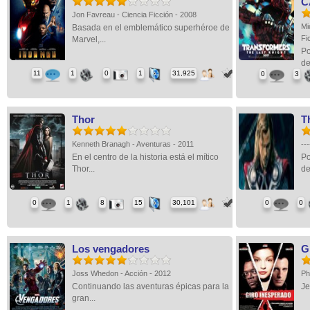
C
Jon Favreau - Ciencia Ficción - 2008
Mi
Basada en el emblemático superhéroe de
Fi
Marvel,...
Po
de
11
1
0
1
31,925
0
3
Thor
T
Kenneth Branagh - Aventuras - 2011
--
En el centro de la historia está el mítico
Po
Thor...
de
0
1
8
15
30,101
0
0
Los vengadores
G
Joss Whedon - Acción - 2012
Ph
Continuando las aventuras épicas para la
Je
gran...