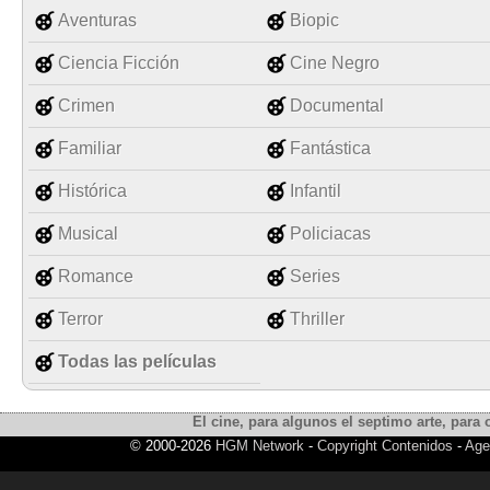
Aventuras
Biopic
Ciencia Ficción
Cine Negro
Crimen
Documental
Familiar
Fantástica
Histórica
Infantil
Musical
Policiacas
Romance
Series
Terror
Thriller
Todas las películas
El cine, para algunos el septimo arte, para o
© 2000-2026
HGM Network
-
Copyright Contenidos
-
Age