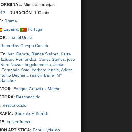
 ORIGINAL:
Miel de naranjas
012
DURACIÓN:
100 min.
O:
Drama
España
,
Portugal
OR:
Imanol Uribe
Remedios Crespo Casado
O:
Iban Garate
,
Blanca Suárez
,
Karra
,
Eduard Fernández
,
Carlos Santos
, jose
,
Nora Navas
, ángela molina,
Jesús
,
Fernando Soto
, barbara lennie,
Adelfa
ntonio Dechent
, ramón ibarra,
Mª
 Sánchez
CTOR:
Enrique González Macho
CTORA:
Desconocido
:
desconocido
AFÍA:
Gonzalo F. Berridi
JE:
buster franco
IÓN ARTÍSTICA:
Edou Hydallgo