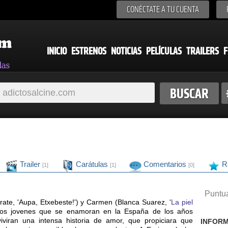
CONÉCTATE A TU CUENTA
INICIO
ESTRENOS
NOTICIAS
PELÍCULAS
TRAILERS
F
Trailer
Carátulas
Comentarios
R
[1]
[1]
[0]
Puntua
rate, 'Aupa, Etxebeste!') y Carmen (Blanca Suarez, '
La piel
dos jovenes que se enamoran en la España de los años
iviran una intensa historia de amor, que propiciara que
INFORM