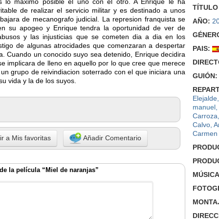
os lo maximo posible el uno con el otro. A Enrique le ha
TÍTULO
itable de realizar el servicio militar y es destinado a unos
bajara de mecanografo judicial. La represion franquista se
AÑO:
2
en su apogeo y Enrique tendra la oportunidad de ver de
GÉNER
busos y las injusticias que se cometen dia a dia en los
estigo de algunas atrocidades que comenzaran a despertar
PAIS:
ica. Cuando un conocido suyo sea detenido, Enrique decidira
DIRECT
e implicara de lleno en aquello por lo que cree que merece
a un grupo de reivindiacion soterrado con el que iniciara una
GUIÓN:
u vida y la de los suyos.
REPART
Elejalde
manuel
Carroza
Calvo
,
A
Carmen
r a Mis favoritas
Añadir Comentario
PRODU
PRODU
e la película “Miel de naranjas”
MÚSICA
FOTOGR
MONTA
DIRECC