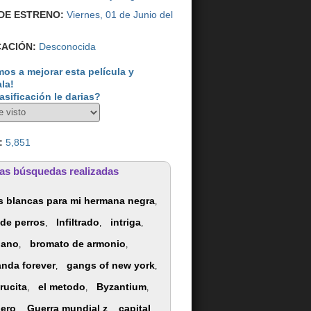
DE ESTRENO:
Viernes, 01 de Junio del
CACIÓN:
Desconocida
os a mejorar esta película y
ala!
asificación le darias?
:
5,851
as búsquedas realizadas
s blancas para mi hermana negra
,
 de perros
Infiltrado
intriga
,
,
,
tiano
bromato de armonio
,
,
nda forever
gangs of new york
,
,
rucita
el metodo
Byzantium
,
,
,
ero
Guerra mundial z
capital
,
,
,