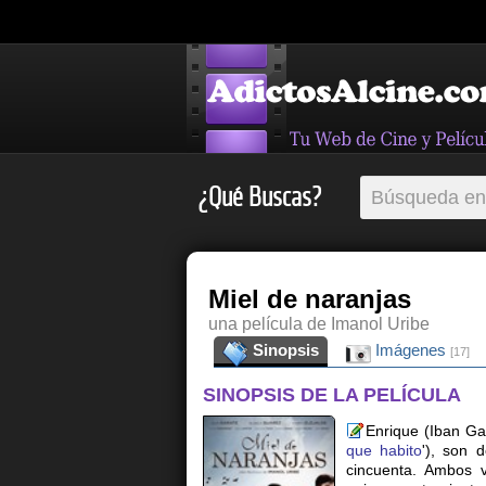
¿Qué Buscas?
Miel de naranjas
una película de Imanol Uribe
Sinopsis
Imágenes
[17]
SINOPSIS DE LA PELÍCULA
Enrique (Iban Ga
que habito
'), son 
cincuenta. Ambos v