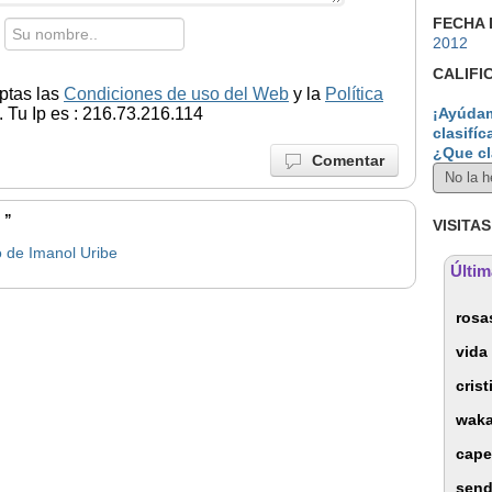
FECHA 
2012
CALIFI
ptas las
Condiciones de uso del Web
y la
Política
 Tu Ip es : 216.73.216.114
¡Ayúdam
clasifíc
¿Que cl
Comentar
 ”
VISITAS
vo de Imanol Uribe
Últim
rosa
vida
cris
waka
cape
send