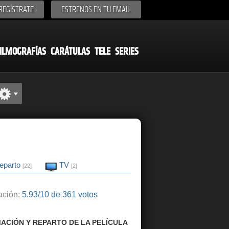
REGÍSTRATE
ESTRENOS EN TU EMAIL
ILMOGRAFÍAS
CARÁTULAS
TELE
SERIES
eparto
TV
[22]
[2]
ción:
5.93/10 de 361 votos
ACIÓN Y REPARTO DE LA PELÍCULA