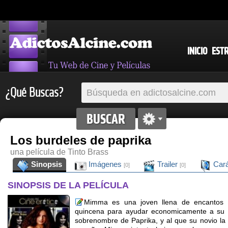
INICIO
EST
¿Qué Buscas?
Los burdeles de paprika
una película de Tinto Brass
Sinopsis
Imágenes
Trailer
Cará
[0]
[0]
SINOPSIS DE LA PELÍCULA
Mimma es una joven llena de encantos q
quincena para ayudar economicamente a su no
sobrenombre de Paprika, y al que su novio l