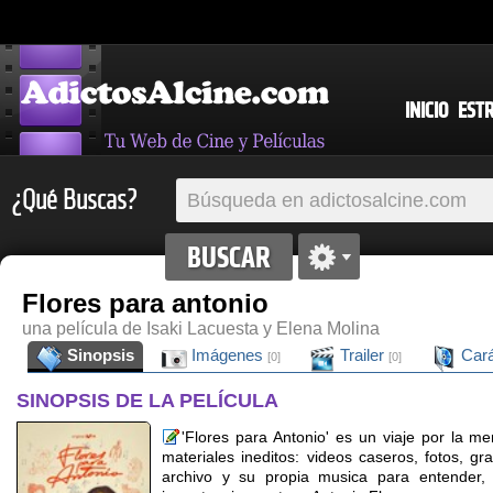
INICIO
EST
¿Qué Buscas?
Flores para antonio
una película de Isaki Lacuesta y Elena Molina
Sinopsis
Imágenes
Trailer
Cará
[0]
[0]
SINOPSIS DE LA PELÍCULA
'Flores para Antonio' es un viaje por la m
materiales ineditos: videos caseros, fotos, g
archivo y su propia musica para entender, e