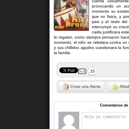
cuenta unicamente
provocando un acc
momento su existen
que no fisica, y po
pais y el resto de
interrumpir su creci
caida justificara es
le regalan, como siempre pensaron hacer
momento, el niño se rebelara contra un 
y sus chillidos agudos cuestionara la fun
la familia.
15
Crear una Alerta
Añadi
Comentarios de 