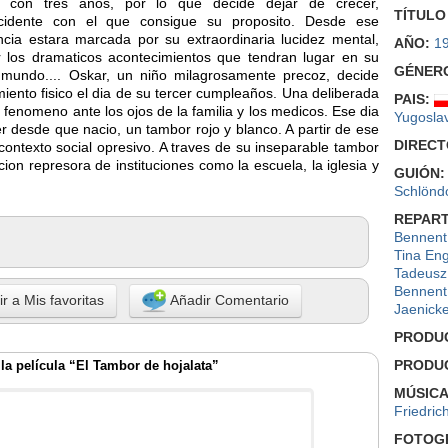
 con tres años, por lo que decide dejar de crecer,
TÍTULO
idente con el que consigue su proposito. Desde ese
cia estara marcada por su extraordinaria lucidez mental,
AÑO:
1
r los dramaticos acontecimientos que tendran lugar en su
GÉNER
l mundo.... Oskar, un niño milagrosamente precoz, decide
miento fisico el dia de su tercer cumpleaños. Una deliberada
PAIS:
te fenomeno ante los ojos de la familia y los medicos. Ese dia
Yugosla
 desde que nacio, un tambor rojo y blanco. A partir de ese
DIRECT
contexto social opresivo. A traves de su inseparable tambor
cion represora de instituciones como la escuela, la iglesia y
GUIÓN:
Schlöndo
REPART
Bennent
Tina Eng
Tadeusz
Bennent
r a Mis favoritas
Añadir Comentario
Jaenick
PRODU
PRODU
la película “El Tambor de hojalata”
MÚSICA
Friedric
FOTOGR