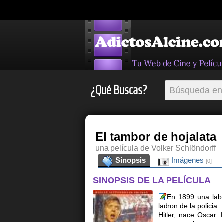
¿Qué Buscas?
El tambor de hojalata
una película de Volker Schlöndorff
Sinopsis
Imágenes
[0]
SINOPSIS DE LA PELÍCULA
En 1899 una la
ladron de la polici
Hitler, nace Oscar