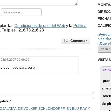
MONTA
DIRECC
FECHA 
ptas las
Condiciones de uso del Web
y la
Política
CALIFI
 Tu Ip es : 216.73.216.23
¡Ayúdam
clasifíc
Comentar
¿Que cl
VISITAS
 03/07/2007 00:00:00
ro que hago para verla
Últim
gran
ametr
over
jalata ”
de pl
OJALATA”, DE VOLKER SCHLÖNDORFF, EN BLU-RAY Y