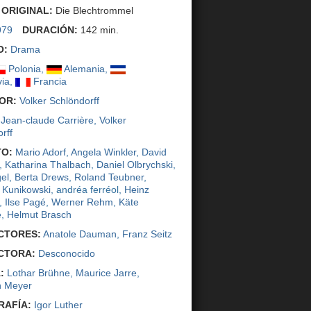
 ORIGINAL:
Die Blechtrommel
979
DURACIÓN:
142 min.
O:
Drama
Polonia
,
Alemania
,
via
,
Francia
OR:
Volker Schlöndorff
Jean-claude Carrière
,
Volker
rff
O:
Mario Adorf
,
Angela Winkler
,
David
,
Katharina Thalbach
,
Daniel Olbrychski
,
el
,
Berta Drews
,
Roland Teubner
,
 Kunikowski
, andréa ferréol,
Heinz
,
Ilse Pagé
,
Werner Rehm
,
Käte
e
,
Helmut Brasch
CTORES:
Anatole Dauman
,
Franz Seitz
CTORA:
Desconocido
:
Lothar Brühne
,
Maurice Jarre
,
h Meyer
AFÍA:
Igor Luther