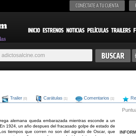
CONÉCTATE A TU CUENTA
INICIO
ESTRENOS
NOTICIAS
PELÍCULAS
TRAILERS
F
Trailer
Carátulas
Comentarios
Re
[0]
[1]
[1]
Puntua
brega alemana queda embarazada mientras esconde a un
a. En 1924, un año despues del fracasado golpe de estado de
. Los tiempos que corren no son del agrado de Oscar, que
INFORM