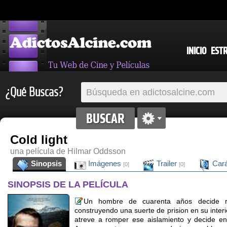
INICIO
EST
¿Qué Buscas?
Cold light
una película de Hilmar Oddsson
Sinopsis
Imágenes
Trailer
Cará
[0]
[0]
SINOPSIS DE LA PELÍCULA
Un hombre de cuarenta años decide re
construyendo una suerte de prision en su interi
atreve a romper ese aislamiento y decide en