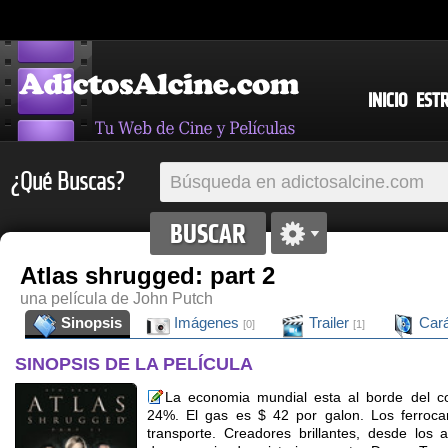
INICIO
EST
¿Qué Buscas?
Atlas shrugged: part 2
una película de John Putch
Sinopsis
Imágenes
Trailer
Cará
[0]
[1]
SINOPSIS DE LA PELÍCULA
La economia mundial esta al borde del c
24%. El gas es $ 42 por galon. Los ferrocar
transporte. Creadores brillantes, desde los ar